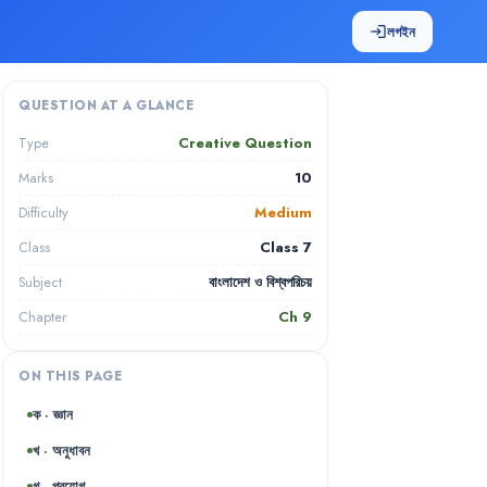
লগইন
login
QUESTION AT A GLANCE
Creative Question
Type
10
Marks
Medium
Difficulty
Class 7
Class
বাংলাদেশ ও বিশ্বপরিচয়
Subject
Ch
9
Chapter
ON THIS PAGE
ক · জ্ঞান
খ · অনুধাবন
গ · প্রয়োগ