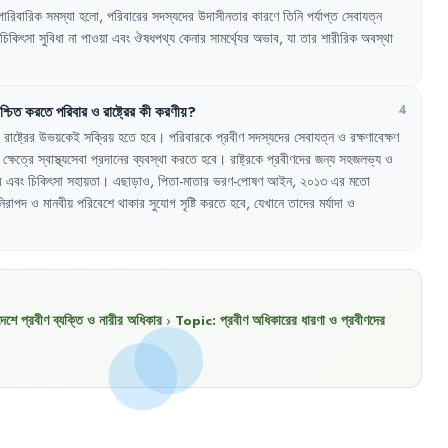
পারিবারিক
সমস্যা
হলো
,
পরিবারের
সদস্যদের
উদাসীনতার
কারণে
তিনি
পর্যাপ্ত
সেবাযত্ন
চিকিৎসা
সুবিধা
না
পাওয়া
এবং
ঔষধপথ্য
কেনার
সামর্থ্যের
অভাব
,
যা
তার
শারীরিক
অবস্থা
শ্চিত
করতে
পরিবার
ও
রাষ্ট্রের
কী
করণীয়
?
4
রাষ্ট্রের
উভয়কেই
সক্রিয়
হতে
হবে
।
পরিবারকে
প্রবীণ
সদস্যদের
সেবাযত্ন
ও
রক্ষণাবেক্ষণ
ক্ষেত্রে
স্বাস্থ্যসেবা
প্রদানের
ব্যবস্থা
করতে
হবে
।
রাষ্ট্রকে
প্রবীণদের
জন্য
সহজলভ্য
ও
র
এবং
চিকিৎসা
সহায়তা
।
এছাড়াও
,
পিতা-মাতার
ভরণ-পোষণ
আইন
,
২০১৩
এর
মতো
নিরাপদ
ও
মানবীয়
পরিবেশে
থাকার
সুযোগ
সৃষ্টি
করতে
হবে
,
যেখানে
তাদের
মর্যাদা
ও
দেশে প্রবীণ ব্যক্তি ও নারীর অধিকার
›
Topic:
প্রবীণ অধিকারের ধারণা ও প্রবীণদের