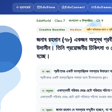
ড্যাশবোর্ড
EduStore
EduConnect
EduGames
arrow_back
storefront
hub
sports_esports
EduWorld
Class 7
বাংলাদেশ ও বিশ্বপরিচয়
Ch
9
chevron_right
chevron_right
chevron_right
Creative Question
Medium
প্রবীণ অধিকারের ধারণা ও প্র
জনাব
রহমান
(৭৮)
একজন
অসুস্থ
প্রব
উদাসীন
।
তিনি
প্রয়োজনীয়
চিকিৎসা
ও
হচ্ছে
।
প্রবীণদের
একটি
মনস্তাত্ত্বিক
সমস্যার
উদাহরণ
দ
ক
·
জ্ঞান
প্রবীণদের
একটি
মনস্তাত্ত্বিক
সমস্যা
হলো
হীনম্মন্যতার
জন্ম
।
একান্নবর্তী
পরিবার
ভেঙে
ছোট
পরিবারে
পরিণত
খ
·
অনুধাবন
একান্নবর্তী
পরিবার
ভেঙে
ছোট
ছোট
পরিবারে
পরিণত
হওয়ার
কার
জনাব
রহমান
যে
সমস্যার
সম্মুখীন
হচ্ছেন
,
তা
পা
গ
·
প্রয়োগ