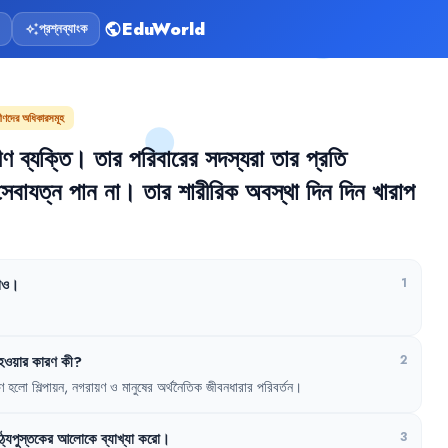
EduWorld
প্রশ্নব্যাংক
public
auto_awesome
বীণদের অধিকারসমূহ
ীণ
ব্যক্তি
।
তার
পরিবারের
সদস্যরা
তার
প্রতি
সেবাযত্ন
পান
না
।
তার
শারীরিক
অবস্থা
দিন
দিন
খারাপ
াও
।
1
হওয়ার
কারণ
কী
?
2
ণ
হলো
শিল্পায়ন
,
নগরায়ণ
ও
মানুষের
অর্থনৈতিক
জীবনধারার
পরিবর্তন
।
ঠ্যপুস্তকের
আলোকে
ব্যাখ্যা
করো
।
3