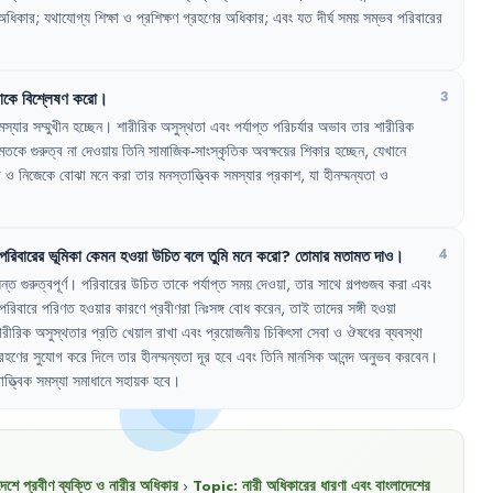
অধিকার
;
যথাযোগ্য
শিক্ষা
ও
প্রশিক্ষণ
গ্রহণের
অধিকার
;
এবং
যত
দীর্ঘ
সময়
সম্ভব
পরিবারের
কে
বিশ্লেষণ
করো
।
3
মস্যার
সম্মুখীন
হচ্ছেন
।
শারীরিক
অসুস্থতা
এবং
পর্যাপ্ত
পরিচর্যার
অভাব
তার
শারীরিক
মতকে
গুরুত্ব
না
দেওয়ায়
তিনি
সামাজিক-সাংস্কৃতিক
অবক্ষয়ের
শিকার
হচ্ছেন
,
যেখানে
ব
ও
নিজেকে
বোঝা
মনে
করা
তার
মনস্তাত্ত্বিক
সমস্যার
প্রকাশ
,
যা
হীনম্মন্যতা
ও
পরিবারের
ভূমিকা
কেমন
হওয়া
উচিত
বলে
তুমি
মনে
করো
?
তোমার
মতামত
দাও
।
4
ন্ত
গুরুত্বপূর্ণ
।
পরিবারের
উচিত
তাকে
পর্যাপ্ত
সময়
দেওয়া
,
তার
সাথে
গল্পগুজব
করা
এবং
পরিবারে
পরিণত
হওয়ার
কারণে
প্রবীণরা
নিঃসঙ্গ
বোধ
করেন
,
তাই
তাদের
সঙ্গী
হওয়া
ারীরিক
অসুস্থতার
প্রতি
খেয়াল
রাখা
এবং
প্রয়োজনীয়
চিকিৎসা
সেবা
ও
ঔষধের
ব্যবস্থা
রহণের
সুযোগ
করে
দিলে
তার
হীনম্মন্যতা
দূর
হবে
এবং
তিনি
মানসিক
আনন্দ
অনুভব
করবেন
।
ত্ত্বিক
সমস্যা
সমাধানে
সহায়ক
হবে
।
দেশে প্রবীণ ব্যক্তি ও নারীর অধিকার
›
Topic:
নারী অধিকারের ধারণা এবং বাংলাদেশের