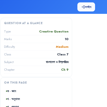
লগইন
login
QUESTION AT A GLANCE
Creative Question
Type
10
Marks
Medium
Difficulty
Class 7
Class
বাংলাদেশ ও বিশ্বপরিচয়
Subject
Ch
9
Chapter
ON THIS PAGE
ক · জ্ঞান
খ · অনুধাবন
গ · প্রয়োগ