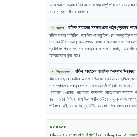
চলার
ক্ষমতা
অনুসারে
নিরাপদ
ও
সামঞ্জস্যপূর্ণ
পরিবেশে
বাস
করার
সাথে
বাড়িতে
থাকার
অধিকার
।
রফিক
সাহেবের
সমস্যাগুলো
পাঠ্যপুস্তকের
আলো
গ
·
প্রয়োগ
রফিক
সাহেব
শারীরিক
,
সামাজিক-সাংস্কৃতিক
এবং
মনস্তাত্ত্বিক
স
সমস্যার
ইঙ্গিত
দেয়
।
ছেলেমেয়েরা
সময়
না
দেওয়ায়
এবং
তার
মতা
প্রবীণদের
প্রতি
সম্মান
ও
গুরুত্ব
কমে
গেছে
।
এছাড়া
,
একাকীত্
অসহায়ত্বের
জন্ম
দেয়
।
রফিক
সাহেবের
মানসিক
অবস্থার
উন্নয়নে
ঘ
·
উচ্চতর দক্ষতা
রফিক
সাহেবের
মানসিক
অবস্থার
উন্নয়নে
পরিবারের
ভূমিকা
অত্য
তার
মতামতকে
গুরুত্ব
দেওয়া
।
একান্নবর্তী
পরিবার
ভেঙে
ছোটো
প্রয়োজন
।
এছাড়া
,
পরিবারের
সদস্যদের
উচিত
রফিক
সাহেবের
শ
করা
।
তাকে
বিভিন্ন
সামাজিক
ও
চিত্তবিনোদনমূলক
কাজে
অংশগ্
পরিবারের
এই
ধরনের
সহানুভূতিশীল
আচরণ
রফিক
সাহেবের
মনস্তা
SOURCE
Class 7
›
বাংলাদেশ ও বিশ্বপরিচয়
›
Chapter
9
:
বাংলা