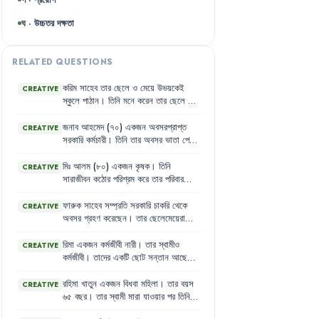
ঘ · উচ্চতর দক্ষতা
RELATED QUESTIONS
করিম
সাহেব
তার
ছেলে
ও
মেয়ে
উভয়কেই
CREATIVE
স্কুলে
পাঠান
।
তিনি
মনে
করেন
তার
ছেলে
বড়
হয়ে
সংসারের
হাল
ধরবে
এবং
মেয়ে
বিয়ের
পর
শ্বশুরবাড়ি
চলে
যাবে
।
তাই
তিনি
ছেলের
জনাব
আহমেদ
(৭০)
একজন
অবসরপ্রাপ্ত
CREATIVE
পড়ালেখার
পেছনে
বেশি
খরচ
করেন
এবং
সরকারি
কর্মচারী
।
তিনি
তার
অবসর
ভাতা
পেয়ে
মেয়েকে
উচ্চশিক্ষার
সুযোগ
দিতে
রাজি
নন
।
থাকেন
।
তার
এক
ছেলে
দেশের
বাইরে
থাকে
,
আরেক
ছেলে
শহরে
থাকে
।
তার
স্ত্রী
মারা
মিঃ
আলম
(৮০)
একজন
কৃষক
।
তিনি
CREATIVE
গেছেন
।
ফলে
তিনি
একাকীত্বে
ভোগেন
এবং
সারাজীবন
কঠোর
পরিশ্রম
করে
তার
পরিবারকে
তার
দেখাশোনা
করার
কেউ
নেই
।
ভরণ-পোষণ
করেছেন
।
এখন
তিনি
বার্ধক্যের
কারণে
কাজ
করতে
পারেন
না
এবং
তার
কোনো
ফারুক
সাহেব
সম্প্রতি
সরকারি
চাকরি
থেকে
CREATIVE
সঞ্চয়ও
নেই
।
তার
ছেলেরা
তাকে
সহযোগিতা
অবসর
গ্রহণ
করেছেন
।
তার
ছেলেমেয়েরা
করতে
প্রস্তুত
নয়
এবং
তিনি
প্রায়শই
উচ্চশিক্ষিত
এবং
তারা
নিজেদের
পরিবার
নিয়ে
অনাহারে
থাকেন
।
ব্যস্ত
।
ফারুক
সাহেব
এখন
বেশিরভাগ
সময়
রিমা
একজন
কর্মজীবী
নারী
।
তার
স্বামীও
CREATIVE
একা
থাকেন
এবং
নিজের
পছন্দের
কাজগুলো
কর্মজীবী
।
তাদের
একটি
ছোট
সন্তান
আছে
।
করার
সুযোগ
পান
না
।
তার
স্ত্রী
অসুস্থ
হওয়ায়
রিমার
শ্বশুর-শাশুড়ি
গ্রামে
থাকেন
।
তারা
চান
তিনি
নিজেও
শারীরিক
জটিলতায়
ভুগছেন
কিন্তু
রিমা
যেন
চাকরি
ছেড়ে
দিয়ে
সন্তানের
রহিমা
খাতুন
একজন
বিধবা
মহিলা
।
তার
বয়স
CREATIVE
প্রয়োজনীয়
চিকিৎসার
সুযোগ
পাচ্ছেন
না
।
দেখাশোনা
করে
।
কিন্তু
রিমা
তার
ব্যক্তিগত
৬৫
বছর
।
তার
স্বামী
মারা
যাওয়ার
পর
তিনি
স্বাধীনতা
এবং
কর্মজীবনের
অধিকারকে
গুরুত্ব
অর্থনৈতিকভাবে
খুব
কষ্টে
দিনযাপন
করছেন
।