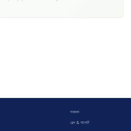
সহায়তা
হেল্প & সাপোর্ট