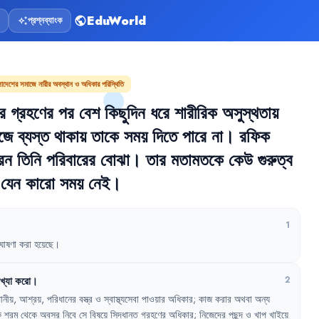
EduWorld
প্রশ্নব্যাংক
public
auto_awesome
ংলাদেশের সমাজে নারীর অবস্থান ও অধিকার পরিস্থিতি
র
গ্রহণের
পর
বেশ
কিছুদিন
ধরে
শারীরিক
অসুস্থতায়
জে
ব্যস্ত
থাকায়
তাকে
সময়
দিতে
পারে
না
।
রফিক
েন
তিনি
পরিবারের
বোঝা
।
তার
মতামতকে
কেউ
গুরুত্ব
যেন
কারো
সময়
নেই
।
1
ঘোষণা
করা
হয়েছে
।
াখ্যা
করো
।
2
ানীয়
,
আশ্রয়
,
পরিধানের
বস্ত্র
ও
স্বাস্থ্যসেবা
পাওয়ার
অধিকার
;
কাজ
করার
অথবা
অন্য
ক
শ্রম
থেকে
অবসর
নিবে
সে
বিষয়ে
সিদ্ধান্ত
গ্রহণের
অধিকার
;
নিজেদের
পছন্দ
ও
খাপ
খাইয়ে