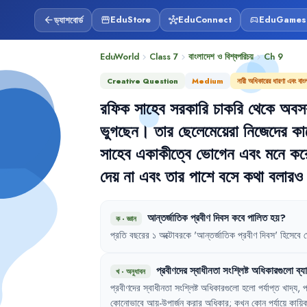
ড্যাশবোর্ড
EduStore
EduConnect
EduGames
arrow_back
storefront
hub
sports_esports
EduWorld
Class 7
বাংলাদেশ ও বিশ্বপরিচয়
Ch
9
chevron_right
chevron_right
chevron_right
Creative Question
Medium
নারী অধিকারের ধারণা এবং বা
রফিক
সাহেব
সরকারি
চাকরি
থেকে
অবস
ভুগছেন
।
তার
ছেলেমেয়েরা
নিজেদের
কা
সাহেব
একাকীত্বে
ভোগেন
এবং
মনে
কর
দেয়
না
এবং
তার
পাশে
বসে
কথা
বলারও
আন্তর্জাতিক
প্রবীণ
দিবস
কবে
পালিত
হয়
?
ক
·
জ্ঞান
প্রতি
বছরের
১
অক্টোবরকে
'
আন্তর্জাতিক
প্রবীণ
দিবস
'
হিসেবে
প্রবীণদের
স্বাধীনতা
সংশ্লিষ্ট
অধিকারগুলো
ব্য
খ
·
অনুধাবন
প্রবীণদের
স্বাধীনতা
সংশ্লিষ্ট
অধিকারগুলো
হলো
পর্যাপ্ত
খাদ্য
,
প
কোনোভাবে
আয়-উপার্জন
করার
অধিকার
;
কখন
কোন
পর্যায়ে
কায়ি