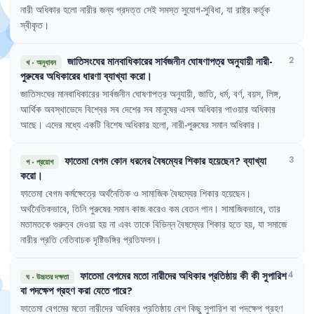
নারী
অধিকার
হলো
নারীর
জন্য
প্রদত্ত
সেই
সমস্ত
সুযোগ-সুবিধা
,
যা
রাষ্ট্র
কর্তৃক
স্বীকৃত
।
জাতিসংঘের
মানবাধিকারের
সার্বজনীন
ঘোষণাপত্র
অনুযায়ী
নারী-
2
খ
·
অনুধাবন
পুরুষের
অধিকারের
ধারণা
ব্যাখ্যা
করো
।
জাতিসংঘের
মানবাধিকারের
সার্বজনীন
ঘোষণাপত্র
অনুযায়ী
,
জাতি
,
ধর্ম
,
বর্ণ
,
বয়স
,
লিঙ্গ
,
আর্থিক
অবস্থাভেদে
বিশ্বের
সব
দেশের
সব
মানুষের
এসব
অধিকার
পাওয়ার
অধিকার
আছে
।
এদের
মধ্যে
একটি
বিশেষ
অধিকার
হলো
,
নারী-পুরুষের
সমান
অধিকার
।
ফাতেমা
বেগম
কোন
ধরনের
বৈষম্যের
শিকার
হয়েছেন
?
ব্যাখ্যা
3
গ
·
প্রয়োগ
করো
।
ফাতেমা
বেগম
কর্মক্ষেত্রে
অর্থনৈতিক
ও
সামাজিক
বৈষম্যের
শিকার
হয়েছেন
।
অর্থনৈতিকভাবে
,
তিনি
পুরুষের
সমান
কাজ
করেও
কম
বেতন
পান
।
সামাজিকভাবে
,
তার
মতামতকে
গুরুত্ব
দেওয়া
হয়
না
এবং
তাকে
বিভিন্ন
বৈষম্যের
শিকার
হতে
হয়
,
যা
সমাজে
নারীর
প্রতি
নেতিবাচক
দৃষ্টিভঙ্গির
প্রতিফলন
।
ফাতেমা
বেগমের
মতো
নারীদের
অধিকার
প্রতিষ্ঠায়
কী
কী
সুপারিশ
4
ঘ
·
উচ্চতর দক্ষতা
বা
পদক্ষেপ
গ্রহণ
করা
যেতে
পারে
?
ফাতেমা
বেগমের
মতো
নারীদের
অধিকার
প্রতিষ্ঠায়
বেশ
কিছু
সুপারিশ
বা
পদক্ষেপ
গ্রহণ