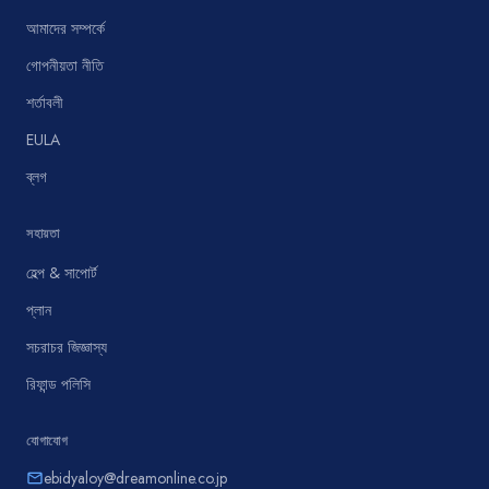
আমাদের সম্পর্কে
গোপনীয়তা নীতি
শর্তাবলী
EULA
ব্লগ
সহায়তা
হেল্প & সাপোর্ট
প্লান
সচরাচর জিজ্ঞাস্য
রিফান্ড পলিসি
যোগাযোগ
ebidyaloy@dreamonline.co.jp
email