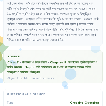
করা
যেতে
পারে
।
সংবিধানে
নারী-পুরুষের
সমানাধিকারের
স্বীকৃতি
দেওয়া
হয়েছে
এবং
নারীর
প্রতি
বৈষম্য
বিলোপ
সংক্রান্ত
জাতিসংঘ
সনদেও
এর
কথা
বলা
হয়েছে
।
সরকার
উচ্চ
মাধ্যমিক
শ্রেণি
পর্যন্ত
মেয়েদের
বিনা
বেতনে
লেখাপড়ার
সুযোগ
ও
উপবৃত্তির
ব্যবস্থা
করেছে
।
কর্মস্থলে
নারীর
মাতৃত্বকালীন
ছুটি
৬
মাস
করা
হয়েছে
।
এছাড়াও
,
নারী
নির্যাতন
ও
অ্যাসিড
সন্ত্রাস
রোধে
কঠোর
আইন
প্রবর্তন
করা
হয়েছে
।
সমাজে
শিক্ষার
বিস্তার
ও
সচেতনতা
সৃষ্টি
করা
জরুরি
যাতে
নারীর
প্রতি
দৃষ্টিভঙ্গির
পরিবর্তন
হয়
এবং
তারা
তাদের
অধিকার
সম্পর্কে
সচেতন
হতে
পারে
।
কর্মক্ষেত্রে
সমান
কাজের
জন্য
সমান
মজুরি
নিশ্চিত
করা
এবং
নারীর
মতামতকে
গুরুত্ব
দেওয়া
উচিত
।
SOURCE
Class 7
›
বাংলাদেশ ও বিশ্বপরিচয়
›
Chapter
9
:
বাংলাদেশে প্রবীণ ব্যক্তি ও
নারীর অধিকার
›
Topic:
নারী অধিকারের ধারণা এবং বাংলাদেশের সমাজে নারীর
অবস্থান ও অধিকার পরিস্থিতি
Aligned to the NCTB national curriculum.
QUESTION AT A GLANCE
Creative Question
Type