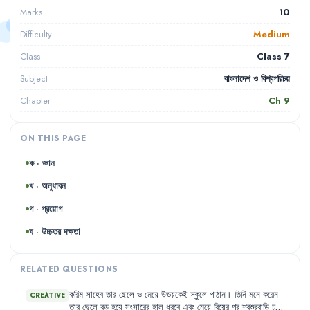
10
Marks
Medium
Difficulty
Class 7
Class
বাংলাদেশ ও বিশ্বপরিচয়
Subject
Ch
9
Chapter
ON THIS PAGE
ক · জ্ঞান
খ · অনুধাবন
গ · প্রয়োগ
ঘ · উচ্চতর দক্ষতা
RELATED QUESTIONS
করিম
সাহেব
তার
ছেলে
ও
মেয়ে
উভয়কেই
স্কুলে
পাঠান
।
তিনি
মনে
করেন
CREATIVE
তার
ছেলে
বড়
হয়ে
সংসারের
হাল
ধরবে
এবং
মেয়ে
বিয়ের
পর
শ্বশুরবাড়ি
চলে