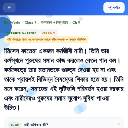
লগইন
arrow_back
login
EduWorld
Class 7
বাংলাদেশ ও বিশ্বপরিচয়
Ch
9
chevron_right
chevron_right
chevron_right
Creative Question
Medium
নারী অধিকারের ধারণা এবং বাংলাদেশের সমাজে নারীর অবস্থান ও অধিকার পরিস্থিতি
মিিসেস
ফাতেমা
একজন
কর্মজীবী
নারী
।
তিনি
তার
কর্মস্থলে
পুরুষের
সমান
কাজ
করলেও
বেতন
পান
কম
।
কর্মক্ষেত্রে
তার
মতামতকে
গুরুত্ব
দেওয়া
হয়
না
এবং
তাকে
প্রায়শই
বিভিন্ন
বৈষম্যের
শিকার
হতে
হয়
।
তিনি
মনে
করেন
,
সমাজের
এই
দৃষ্টিভঙ্গি
পরিবর্তন
হওয়া
দরকার
এবং
নারীদেরও
পুরুষের
সমান
সুযোগ-সুবিধা
পাওয়া
উচিত
।
নারী
অধিকার
কী
?
1
ক
·
জ্ঞান