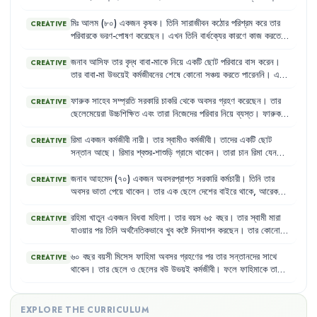
যাবে
।
তাই
তিনি
ছেলের
পড়ালেখার
পেছনে
বেশি
খরচ
করেন
এবং
মেয়েকে
উচ্চশিক্ষার
সুযোগ
দিতে
রাজি
নন
।
মিঃ
আলম
(৮০)
একজন
কৃষক
।
তিনি
সারাজীবন
কঠোর
পরিশ্রম
করে
তার
CREATIVE
পরিবারকে
ভরণ-পোষণ
করেছেন
।
এখন
তিনি
বার্ধক্যের
কারণে
কাজ
করতে
পারেন
না
এবং
তার
কোনো
সঞ্চয়ও
নেই
।
তার
ছেলেরা
তাকে
সহযোগিতা
করতে
প্রস্তুত
নয়
এবং
তিনি
প্রায়শই
অনাহারে
থাকেন
।
জনাব
আসিফ
তার
বৃদ্ধ
বাবা-মাকে
নিয়ে
একটি
ছোট
পরিবারে
বাস
করেন
।
CREATIVE
তার
বাবা-মা
উভয়েই
কর্মজীবনের
শেষে
কোনো
সঞ্চয়
করতে
পারেননি
।
এখন
তারা
তাদের
সন্তানদের
উপর
সম্পূর্ণরূপে
নির্ভরশীল
।
আসিফ
এবং
তার
স্ত্রী
দুজনেই
কর্মজীবী
এবং
তাদের
পক্ষে
বাবা-মায়ের
সব
চাহিদা
পূরণ
করা
কঠিন
ফারুক
সাহেব
সম্প্রতি
সরকারি
চাকরি
থেকে
অবসর
গ্রহণ
করেছেন
।
তার
CREATIVE
হয়ে
পড়ছে
।
ছেলেমেয়েরা
উচ্চশিক্ষিত
এবং
তারা
নিজেদের
পরিবার
নিয়ে
ব্যস্ত
।
ফারুক
সাহেব
এখন
বেশিরভাগ
সময়
একা
থাকেন
এবং
নিজের
পছন্দের
কাজগুলো
করার
সুযোগ
পান
না
।
তার
স্ত্রী
অসুস্থ
হওয়ায়
তিনি
নিজেও
শারীরিক
রিমা
একজন
কর্মজীবী
নারী
।
তার
স্বামীও
কর্মজীবী
।
তাদের
একটি
ছোট
CREATIVE
জটিলতায়
ভুগছেন
কিন্তু
প্রয়োজনীয়
চিকিৎসার
সুযোগ
পাচ্ছেন
না
।
সন্তান
আছে
।
রিমার
শ্বশুর-শাশুড়ি
গ্রামে
থাকেন
।
তারা
চান
রিমা
যেন
চাকরি
ছেড়ে
দিয়ে
সন্তানের
দেখাশোনা
করে
।
কিন্তু
রিমা
তার
ব্যক্তিগত
স্বাধীনতা
এবং
কর্মজীবনের
অধিকারকে
গুরুত্ব
দেয়
।
জনাব
আহমেদ
(৭০)
একজন
অবসরপ্রাপ্ত
সরকারি
কর্মচারী
।
তিনি
তার
CREATIVE
অবসর
ভাতা
পেয়ে
থাকেন
।
তার
এক
ছেলে
দেশের
বাইরে
থাকে
,
আরেক
ছেলে
শহরে
থাকে
।
তার
স্ত্রী
মারা
গেছেন
।
ফলে
তিনি
একাকীত্বে
ভোগেন
এবং
তার
দেখাশোনা
করার
কেউ
নেই
।
রহিমা
খাতুন
একজন
বিধবা
মহিলা
।
তার
বয়স
৬৫
বছর
।
তার
স্বামী
মারা
CREATIVE
যাওয়ার
পর
তিনি
অর্থনৈতিকভাবে
খুব
কষ্টে
দিনযাপন
করছেন
।
তার
কোনো
সন্তান
নেই
যে
তাকে
দেখাশোনা
করবে
।
তিনি
একসময়
খুব
সক্রিয়
ছিলেন
,
কিন্তু
এখন
বার্ধক্যের
কারণে
শারীরিক
শক্তি
কমে
যাওয়ায়
কোনো
কাজ
৬০
বছর
বয়সী
মিসেস
ফাহিমা
অবসর
গ্রহণের
পর
তার
সন্তানদের
সাথে
CREATIVE
করতে
পারেন
না
।
তিনি
প্রায়ই
অসুস্থ
থাকেন
এবং
প্রয়োজনীয়
ঔষধ
কেনার
থাকেন
।
তার
ছেলে
ও
ছেলের
বউ
উভয়ই
কর্মজীবী
।
ফলে
ফাহিমাকে
তাদের
সামর্থ্যও
তার
নেই
।
শিশুদের
দেখাশোনা
,
স্কুলে
পৌঁছানো
এবং
বাজারঘাটের
দায়িত্ব
পালন
করতে
হয়
।
এই
বয়সে
এসব
কাজ
করা
তার
পক্ষে
কঠিন
হয়ে
পড়েছে
এবং
তিনি
প্রায়শই
অসুস্থ
থাকেন
,
কিন্তু
প্রয়োজনীয়
চিকিৎসা
সুবিধা
পান
না
।
EXPLORE THE CURRICULUM