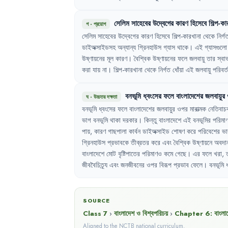
সেলিম
সাহেবের
উদ্বেগের
কারণ
হিসেবে
শিল্প-কা
গ
·
প্রয়োগ
সেলিম
সাহেবের
উদ্বেগের
কারণ
হিসেবে
শিল্প-কারখানা
থেকে
নির্গ
ডাইঅক্সাইডসহ
অন্যান্য
গ্রিনহাউস
গ্যাস
থাকে
।
এই
গ্যাসগুলো
উষ্ণায়নের
মূল
কারণ
।
বৈশ্বিক
উষ্ণায়নের
ফলে
জলবায়ু
তার
স্বা
করা
যায়
না
।
শিল্প-কারখানা
থেকে
নির্গত
ধোঁয়া
এই
জলবায়ু
পরিবর্
বনভূমি
ধ্বংসের
ফলে
বাংলাদেশের
জলবায়ুর
ঘ
·
উচ্চতর দক্ষতা
বনভূমি
ধ্বংসের
ফলে
বাংলাদেশের
জলবায়ুর
ওপর
মারাত্মক
নেতিবাচ
ভাগ
বনভূমি
থাকা
দরকার
।
কিন্তু
বাংলাদেশে
এই
বনভূমির
পরিমা
পায়
,
কারণ
গাছপালা
কার্বন
ডাইঅক্সাইড
শোষণ
করে
পরিবেশের
ভা
গ্রিনহাউস
প্রভাবকে
তীব্রতর
করে
এবং
বৈশ্বিক
উষ্ণায়নে
অবদা
বাংলাদেশে
মোট
বৃষ্টিপাতের
পরিমাণও
কমে
গেছে
।
এর
ফলে
খরা
,
জীববৈচিত্র্য
এবং
জনজীবনের
ওপর
বিরূপ
প্রভাব
ফেলে
।
বনভূমি
SOURCE
Class 7
›
বাংলাদেশ ও বিশ্বপরিচয়
›
Chapter
6
:
বাংলা
Aligned to the NCTB national curriculum.