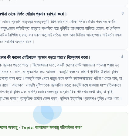
রখানা
থেকে
নির্গত
ধোঁয়ার
প্রভাব
ব্যাখ্যা
করো
।
3
ত
ধোঁয়ার
প্রভাব
অত্যন্ত
গুরুত্বপূর্ণ
।
শিল্প-কারখানা
থেকে
নির্গত
ধোঁয়ায়
প্রধানত
কার্বন
বায়ুমণ্ডলে
অতিরিক্ত
মাত্রায়
সঞ্চারিত
হয়ে
পৃথিবীর
তাপমাত্রা
বাড়িয়ে
তোলে
,
যা
বৈশ্বিক
ভাবিক
বৈশিষ্ট্য
হারায়
,
যার
দরুন
ঋতু
পরিবর্তনের
সঙ্গে
তাল
মিলিয়ে
আবহাওয়ার
পরিবর্তন
লক্ষ্য
তনে
সরাসরি
অবদান
রাখে
।
ওপর
কী
ধরনের
নেতিবাচক
প্রভাব
পড়তে
পারে
?
বিশ্লেষণ
করো
।
4
ক
প্রভাব
পড়তে
পারে
।
বিশেষজ্ঞদের
মতে
,
একটি
দেশের
মোট
আয়তনের
শতকরা
প্রায়
২৫
ণ
মাত্র
১৭
ভাগ
,
যা
ক্রমাগত
কমে
আসছে
।
বনভূমি
ধ্বংসের
কারণে
পৃথিবীর
উষ্ণতা
বৃদ্ধি
রসাম্য
রক্ষা
করে
।
বনভূমি
কমে
গেলে
বায়ুমণ্ডলে
কার্বন
ডাইঅক্সাইডের
পরিমাণ
বেড়ে
যায়
,
যা
ন
রাখে
।
এছাড়াও
,
বনভূমি
বৃষ্টিপাতকে
প্রভাবিত
করে
;
বনভূমি
কমে
যাওয়ায়
সাম্প্রতিককালে
তাপমাত্রা
বৃদ্ধি
এবং
সামগ্রিকভাবে
জলবায়ুর
অস্বাভাবিক
পরিবর্তন
দেখা
যায়
,
যা
কৃষি
,
ধ্বংসের
কারণে
প্রাকৃতিক
দুর্যোগ
যেমন
বন্যা
,
ভূমিধস
ইত্যাদির
প্রকোপও
বৃদ্ধি
পেতে
পারে
।
দেশের জলবায়ু
›
Topic:
বাংলাদেশে জলবায়ু পরিবর্তনের কারণ