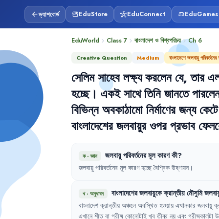
ড্যাশবোর্ড
EduStore
EduConnect
EduGames
arrow_back
storefront
hub
sports_esports
EduWorld
Class 7
বাংলাদেশ ও বিশ্বপরিচয়
Ch
6
chevron_right
chevron_right
chevron_right
Creative Question
Medium
বাংলাদেশে জলবায়ু পরিবর্তনের
সেলিম
সাহেব
লক্ষ্য
করলেন
যে
,
তার
এল
হচ্ছে
।
একই
সাথে
তিনি
জানতে
পারলে
বিভিন্ন
অবকাঠামো
নির্মাণের
জন্য
কেটে
বাংলাদেশের
জলবায়ুর
ওপর
প্রভাব
ফেলব
জলবায়ু
পরিবর্তনের
মূল
কারণ
কী
?
ক
·
জ্ঞান
জলবায়ু
পরিবর্তনের
মূল
কারণ
হচ্ছে
বৈশ্বিক
উষ্ণায়ন
।
বাংলাদেশের
জলবায়ুকে
ক্রান্তীয়
মৌসুমি
জলবায়
খ
·
অনুধাবন
বাংলাদেশ
ক্রান্তীয়
অঞ্চলে
অবস্থিত
হওয়ায়
এখানকার
জলবায়ু
ক্
এখানে
শীত
বা
গ্রীষ্ম
কোনোটাই
খুব
তীব্র
নয়
এবং
গ্রীষ্মকালটা
উ