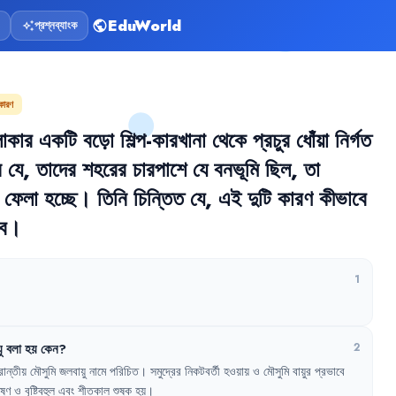
EduWorld
প্রশ্নব্যাংক
public
auto_awesome
 কারণ
াকার
একটি
বড়ো
শিল্প-কারখানা
থেকে
প্রচুর
ধোঁয়া
নির্গত
ন
যে
,
তাদের
শহরের
চারপাশে
যে
বনভূমি
ছিল
,
তা
ফেলা
হচ্ছে
।
তিনি
চিন্তিত
যে
,
এই
দুটি
কারণ
কীভাবে
ে
।
1
ু
বলা
হয়
কেন
?
2
রান্তীয়
মৌসুমি
জলবায়ু
নামে
পরিচিত
।
সমুদ্রের
নিকটবর্তী
হওয়ায়
ও
মৌসুমি
বায়ুর
প্রভাবে
ষ্ণ
ও
বৃষ্টিবহুল
এবং
শীতকাল
শুষ্ক
হয়
।