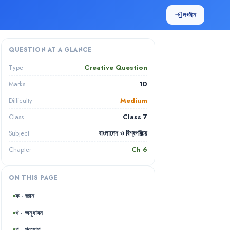
লগইন
login
QUESTION AT A GLANCE
Creative Question
Type
10
Marks
Medium
Difficulty
Class 7
Class
বাংলাদেশ ও বিশ্বপরিচয়
Subject
Ch
6
Chapter
ON THIS PAGE
ক · জ্ঞান
খ · অনুধাবন
গ · প্রয়োগ