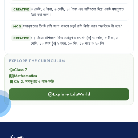
৩
কেজি
,
৫
টাকা
,
৬
কেজি
,
১০
টাকা
এই
রাশিগুলো
দিয়ে
একটি
সমানুপাত
CREATIVE
তৈরি
করা
হলো
।
সমানুপাতের
তিনটি
রাশি
জানা
থাকলে
চতুর্থ
রাশি
নির্ণয়
করার
পদ্ধতিকে
কী
বলে
?
MCQ
১
।
নিচের
রাশিগুলো
দিয়ে
সমানুপাত
লেখো
:
(ক)
৩
কেজি
,
৫
টাকা
,
৬
CREATIVE
কেজি
,
১০
টাকা
(খ)
৯
বছর
,
১০
দিন
,
১৮
বছর
ও
২০
দিন
EXPLORE THE CURRICULUM
Class 7
school
Mathematics
menu_book
Ch
2
:
সমানুপাত ও লাভ-ক্ষতি
bookmark
Explore EduWorld
explore