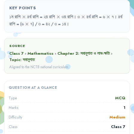
KEY POINTS
\times
\times
\times
\times
১ম
রাশি
×
৪র্থ
রাশি
= 
২য়
রাশি
×
৩য়
রাশি
।
৩
×
৪র্থ
রাশি
= 
৬
×
৭
।
৪র্থ
\times
রাশি
= 
(৬
×
৭)
/ 
৩
= 
৪২
/ 
৩
= 
১৪
।
SOURCE
Class 7
›
Mathematics
›
Chapter
2
:
সমানুপাত ও লাভ-ক্ষতি
›
Topic:
সমানুপাত
Aligned to the NCTB national curriculum.
QUESTION AT A GLANCE
MCQ
Type
1
Marks
Medium
Difficulty
Class 7
Class