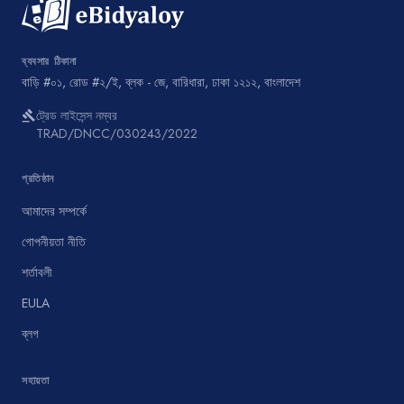
ব্যবসার ঠিকানা
বাড়ি #০১, রোড #২/ই, ব্লক - জে, বারিধারা, ঢাকা ১২১২, বাংলাদেশ
ট্রেড লাইসেন্স নম্বর
gavel
TRAD/DNCC/030243/2022
প্রতিষ্ঠান
আমাদের সম্পর্কে
গোপনীয়তা নীতি
শর্তাবলী
EULA
ব্লগ
সহায়তা