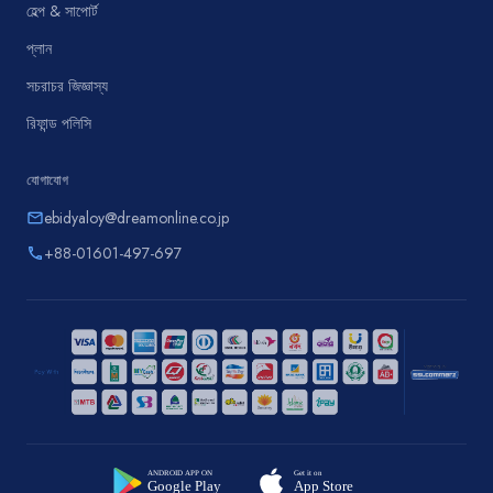
হেল্প & সাপোর্ট
প্লান
সচরাচর জিজ্ঞাস্য
রিফান্ড পলিসি
যোগাযোগ
ebidyaloy@dreamonline.co.jp
email
+88-01601-497-697
phone