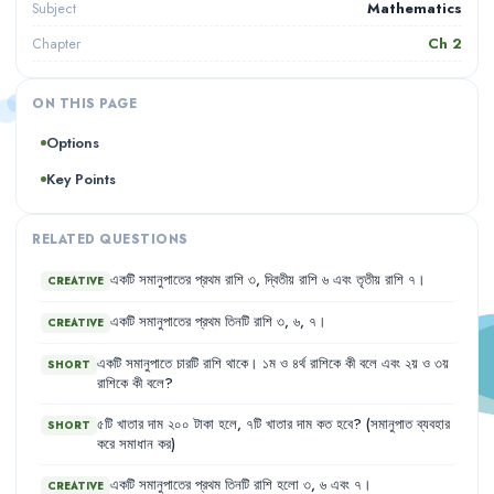
Mathematics
Subject
Ch
2
Chapter
ON THIS PAGE
Options
Key Points
RELATED QUESTIONS
একটি
সমানুপাতের
প্রথম
রাশি
৩
,
দ্বিতীয়
রাশি
৬
এবং
তৃতীয়
রাশি
৭
।
CREATIVE
একটি
সমানুপাতের
প্রথম
তিনটি
রাশি
৩
,
৬
,
৭
।
CREATIVE
একটি
সমানুপাতে
চারটি
রাশি
থাকে
।
১ম
ও
৪র্থ
রাশিকে
কী
বলে
এবং
২য়
ও
৩য়
SHORT
রাশিকে
কী
বলে
?
৫টি
খাতার
দাম
২০০
টাকা
হলে
,
৭টি
খাতার
দাম
কত
হবে
?
(সমানুপাত
ব্যবহার
SHORT
করে
সমাধান
কর)
একটি
সমানুপাতের
প্রথম
তিনটি
রাশি
হলো
৩
,
৬
এবং
৭
।
CREATIVE