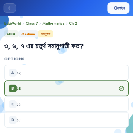
লগইন
arrow_back
login
EduWorld
Class 7
Mathematics
Ch
2
chevron_right
chevron_right
chevron_right
MCQ
Medium
সমানুপাত
৩
,
৬
,
৭
এর
চতুর্থ
সমানুপাতী
কত
?
OPTIONS
১২
A
১৪
check_circle
B
১৫
C
১৮
D