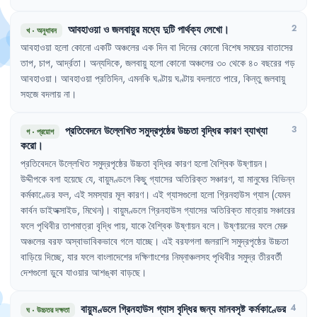
আবহাওয়া
ও
জলবায়ুর
মধ্যে
দুটি
পার্থক্য
লেখো
।
2
খ
·
অনুধাবন
আবহাওয়া
হলো
কোনো
একটি
অঞ্চলের
এক
দিন
বা
দিনের
কোনো
বিশেষ
সময়ের
বাতাসের
তাপ
,
চাপ
,
আর্দ্রতা
।
অন্যদিকে
,
জলবায়ু
হলো
কোনো
অঞ্চলের
৩০
থেকে
৪০
বছরের
গড়
আবহাওয়া
।
আবহাওয়া
প্রতিদিন
,
এমনকি
ঘণ্টায়
ঘণ্টায়
বদলাতে
পারে
,
কিন্তু
জলবায়ু
সহজে
বদলায়
না
।
প্রতিবেদনে
উল্লেখিত
সমুদ্রপৃষ্ঠের
উচ্চতা
বৃদ্ধির
কারণ
ব্যাখ্যা
3
গ
·
প্রয়োগ
করো
।
প্রতিবেদনে
উল্লেখিত
সমুদ্রপৃষ্ঠের
উচ্চতা
বৃদ্ধির
কারণ
হলো
বৈশ্বিক
উষ্ণায়ন
।
উদ্দীপকে
বলা
হয়েছে
যে
,
বায়ুমণ্ডলে
কিছু
গ্যাসের
অতিরিক্ত
সঞ্চারণ
,
যা
মানুষের
বিভিন্ন
কর্মকাণ্ডের
ফল
,
এই
সমস্যার
মূল
কারণ
।
এই
গ্যাসগুলো
হলো
গ্রিনহাউস
গ্যাস
(যেমন
কার্বন
ডাইঅক্সাইড
,
মিথেন)
।
বায়ুমণ্ডলে
গ্রিনহাউস
গ্যাসের
অতিরিক্ত
মাত্রায়
সঞ্চারের
ফলে
পৃথিবীর
তাপমাত্রা
বৃদ্ধি
পায়
,
যাকে
বৈশ্বিক
উষ্ণায়ন
বলে
।
উষ্ণায়নের
ফলে
মেরু
অঞ্চলের
বরফ
অস্বাভাবিকভাবে
গলে
যাচ্ছে
।
এই
বরফগলা
জলরাশি
সমুদ্রপৃষ্ঠের
উচ্চতা
বাড়িয়ে
দিচ্ছে
,
যার
ফলে
বাংলাদেশের
দক্ষিণাংশের
নিম্নাঞ্চলসহ
পৃথিবীর
সমুদ্র
তীরবর্তী
দেশগুলো
ডুবে
যাওয়ার
আশঙ্কা
বাড়ছে
।
বায়ুমণ্ডলে
গ্রিনহাউস
গ্যাস
বৃদ্ধির
জন্য
মানবসৃষ্ট
কর্মকাণ্ডের
4
ঘ
·
উচ্চতর দক্ষতা