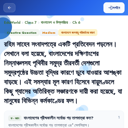
লগইন
arrow_back
login
EduWorld
Class 7
বাংলাদেশ ও বিশ্বপরিচয়
Ch
6
chevron_right
chevron_right
chevron_right
Creative Question
Medium
বাংলাদেশে জলবায়ু পরিবর্তনের কারণ
রহিম
সাহেব
সংবাদপত্রে
একটি
প্রতিবেদন
পড়লেন
।
সেখানে
বলা
হয়েছে
,
বাংলাদেশের
দক্ষিণাংশের
নিম্নাঞ্চলসহ
পৃথিবীর
সমুদ্র
তীরবর্তী
দেশগুলো
সমুদ্রপৃষ্ঠের
উচ্চতা
বৃদ্ধির
কারণে
ডুবে
যাওয়ার
আশঙ্কা
বাড়ছে
।
এই
সমস্যার
মূল
কারণ
হিসেবে
বায়ুমণ্ডলে
কিছু
গ্যাসের
অতিরিক্ত
সঞ্চারণকে
দায়ী
করা
হয়েছে
,
যা
মানুষের
বিভিন্ন
কর্মকাণ্ডের
ফল
।
বাংলাদেশের
গ্রীষ্মকালীন
সর্বোচ্চ
গড়
তাপমাত্রা
কত
?
1
ক
·
জ্ঞান
বাংলাদেশের
গ্রীষ্মকালীন
সর্বোচ্চ
গড়
তাপমাত্রা
৩৪°
সেলসিয়াস
।