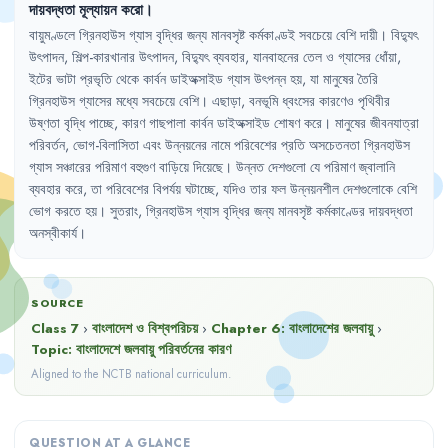
দায়বদ্ধতা
মূল্যায়ন
করো
।
বায়ুমণ্ডলে
গ্রিনহাউস
গ্যাস
বৃদ্ধির
জন্য
মানবসৃষ্ট
কর্মকাণ্ডই
সবচেয়ে
বেশি
দায়ী
।
বিদ্যুৎ
উৎপাদন
,
শিল্প-কারখানার
উৎপাদন
,
বিদ্যুৎ
ব্যবহার
,
যানবাহনের
তেল
ও
গ্যাসের
ধোঁয়া
,
ইটের
ভাটা
প্রভৃতি
থেকে
কার্বন
ডাইঅক্সাইড
গ্যাস
উৎপন্ন
হয়
,
যা
মানুষের
তৈরি
গ্রিনহাউস
গ্যাসের
মধ্যে
সবচেয়ে
বেশি
।
এছাড়া
,
বনভূমি
ধ্বংসের
কারণেও
পৃথিবীর
উষ্ণতা
বৃদ্ধি
পাচ্ছে
,
কারণ
গাছপালা
কার্বন
ডাইঅক্সাইড
শোষণ
করে
।
মানুষের
জীবনযাত্রা
পরিবর্তন
,
ভোগ-বিলাসিতা
এবং
উন্নয়নের
নামে
পরিবেশের
প্রতি
অসচেতনতা
গ্রিনহাউস
গ্যাস
সঞ্চারের
পরিমাণ
বহুগুণ
বাড়িয়ে
দিয়েছে
।
উন্নত
দেশগুলো
যে
পরিমাণ
জ্বালানি
ব্যবহার
করে
,
তা
পরিবেশের
বিপর্যয়
ঘটাচ্ছে
,
যদিও
তার
ফল
উন্নয়নশীল
দেশগুলোকে
বেশি
ভোগ
করতে
হয়
।
সুতরাং
,
গ্রিনহাউস
গ্যাস
বৃদ্ধির
জন্য
মানবসৃষ্ট
কর্মকাণ্ডের
দায়বদ্ধতা
অনস্বীকার্য
।
SOURCE
Class 7
›
বাংলাদেশ ও বিশ্বপরিচয়
›
Chapter
6
:
বাংলাদেশের জলবায়ু
›
Topic:
বাংলাদেশে জলবায়ু পরিবর্তনের কারণ
Aligned to the NCTB national curriculum.
QUESTION AT A GLANCE