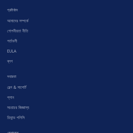
প্রতিষ্ঠান
আমাদের সম্পর্কে
গোপনীয়তা নীতি
শর্তাবলী
EULA
ব্লগ
সহায়তা
হেল্প & সাপোর্ট
প্লান
সচরাচর জিজ্ঞাস্য
রিফান্ড পলিসি