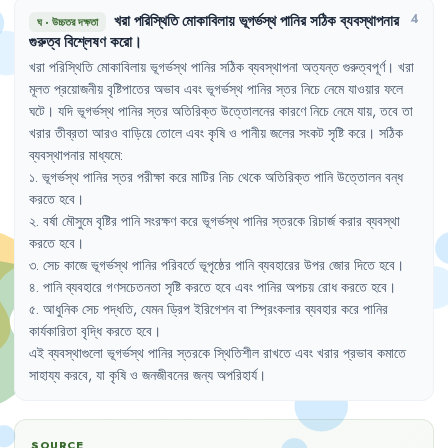
খরা
পরিস্থিতি
মোকাবিলায়
ভূগর্ভস্থ
পানির
সঠিক
ব্যবস্থাপনার
4
ঘ
·
উচ্চতর দক্ষতা
গুরুত্ব
বিশ্লেষণ
করো
।
খরা
পরিস্থিতি
মোকাবিলায়
ভূগর্ভস্থ
পানির
সঠিক
ব্যবস্থাপনা
অত্যন্ত
গুরুত্বপূর্ণ
।
খরা
মূলত
প্রয়োজনীয়
বৃষ্টিপাতের
অভাব
এবং
ভূগর্ভস্থ
পানির
স্তর
নিচে
নেমে
যাওয়ার
ফলে
ঘটে
।
যদি
ভূগর্ভস্থ
পানির
স্তর
অতিরিক্ত
উত্তোলনের
কারণে
নিচে
নেমে
যায়
,
তবে
তা
খরার
তীব্রতা
আরও
বাড়িয়ে
তোলে
এবং
কৃষি
ও
পানীয়
জলের
সংকট
সৃষ্টি
করে
।
সঠিক
ব্যবস্থাপনার
মাধ্যমে
:
১.
ভূগর্ভস্থ
পানির
স্তর
পরীক্ষা
করে
মাটির
নিচ
থেকে
অতিরিক্ত
পানি
উত্তোলন
বন্ধ
করতে
হবে
।
২.
বর্ষা
মৌসুমে
বৃষ্টির
পানি
সংরক্ষণ
করে
ভূগর্ভস্থ
পানির
স্তরকে
রিচার্জ
করার
ব্যবস্থা
করতে
হবে
।
৩.
সেচ
কাজে
ভূগর্ভস্থ
পানির
পরিবর্তে
ভূপৃষ্ঠের
পানি
ব্যবহারের
উপর
জোর
দিতে
হবে
।
৪.
পানি
ব্যবহারে
গণসচেতনতা
সৃষ্টি
করতে
হবে
এবং
পানির
অপচয়
রোধ
করতে
হবে
।
৫.
আধুনিক
সেচ
পদ্ধতি
,
যেমন
ড্রিপ
ইরিগেশন
বা
স্প্রিংকলার
ব্যবহার
করে
পানির
কার্যকারিতা
বৃদ্ধি
করতে
হবে
।
এই
ব্যবস্থাগুলো
ভূগর্ভস্থ
পানির
স্তরকে
স্থিতিশীল
রাখতে
এবং
খরার
প্রভাব
কমাতে
সাহায্য
করবে
,
যা
কৃষি
ও
জনজীবনের
জন্য
অপরিহার্য
।
SOURCE