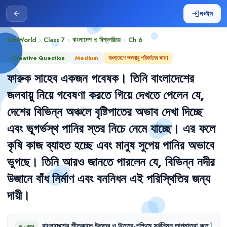
লগইন
arrow_back
login
EduWorld
Class 7
বাংলাদেশ ও বিশ্বপরিচয়
Ch
6
chevron_right
chevron_right
chevron_right
Creative Question
Medium
বাংলাদেশে জলবায়ু পরিবর্তনের কারণ
ফারুক
সাহেব
একজন
গবেষক
।
তিনি
বাংলাদেশের
জলবায়ু
নিয়ে
গবেষণা
করতে
গিয়ে
দেখতে
পেলেন
যে
,
দেশের
বিভিন্ন
অঞ্চলে
বৃষ্টিপাতের
অভাব
দেখা
দিচ্ছে
এবং
ভূগর্ভস্থ
পানির
স্তর
নিচে
নেমে
যাচ্ছে
।
এর
ফলে
কৃষি
কাজ
ব্যাহত
হচ্ছে
এবং
মানুষ
সুপেয়
পানির
অভাবে
ভুগছে
।
তিনি
আরও
জানতে
পারলেন
যে
,
বিভিন্ন
নদীর
উজানে
বাঁধ
নির্মাণ
এবং
বননিধন
এই
পরিস্থিতির
জন্য
দায়ী
।
বাংলাদেশের
শীতকালে
উত্তর
ও
উত্তর-পশ্চিমে
সর্বনিম্ন
তাপমাত্রা
কত
1
ক
·
জ্ঞান