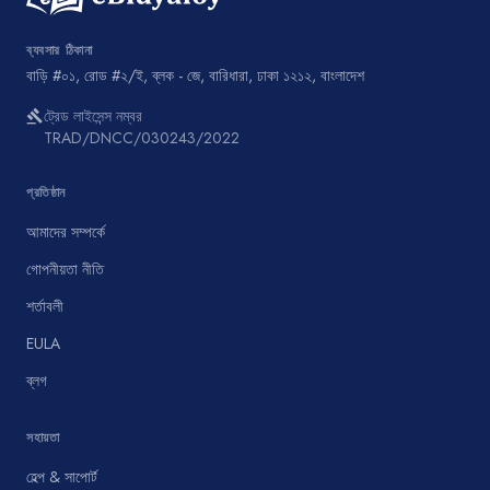
ব্যবসার ঠিকানা
বাড়ি #০১, রোড #২/ই, ব্লক - জে, বারিধারা, ঢাকা ১২১২, বাংলাদেশ
ট্রেড লাইসেন্স নম্বর
gavel
TRAD/DNCC/030243/2022
প্রতিষ্ঠান
আমাদের সম্পর্কে
গোপনীয়তা নীতি
শর্তাবলী
EULA
ব্লগ
সহায়তা
হেল্প & সাপোর্ট