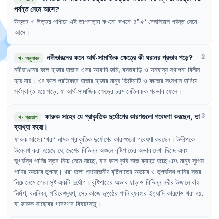
পর্যন্ত
নেমে
আসে
?
উত্তর
ও
উত্তর-পশ্চিমে
এই
তাপমাত্রা
কখনো
কখনো
৪°-৫°
সেলসিয়াস
পর্যন্ত
নেমে
আসে
।
নদীভাঙনের
ফলে
আর্থ-সামাজিক
ক্ষেত্রে
কী
ধরনের
প্রভাব
পড়ে
?
2
খ
·
অনুধাবন
নদীভাঙনের
ফলে
হাজার
হাজার
একর
আবাদি
জমি
,
বসতবাড়ি
ও
অন্যান্য
স্থাপনা
বিলীন
হয়ে
যায়
।
এর
ফলে
প্রতিবছর
হাজার
হাজার
মানুষ
ভিটেমাটি
ও
কাজের
সংস্থান
হারিয়ে
সর্বস্বান্ত
হয়ে
পড়ে
,
যা
আর্থ-সামাজিক
ক্ষেত্রে
চরম
নেতিবাচক
প্রভাব
ফেলে
।
ফারুক
সাহেব
যে
প্রাকৃতিক
দুর্যোগের
কারণগুলো
গবেষণা
করছেন
,
তা
3
গ
·
প্রয়োগ
ব্যাখ্যা
করো
।
ফারুক
সাহেব
'
খরা
'
নামক
প্রাকৃতিক
দুর্যোগের
কারণগুলো
গবেষণা
করছেন
।
উদ্দীপকে
উল্লেখ
করা
হয়েছে
যে
,
দেশের
বিভিন্ন
অঞ্চলে
বৃষ্টিপাতের
অভাব
দেখা
দিচ্ছে
এবং
ভূগর্ভস্থ
পানির
স্তর
নিচে
নেমে
যাচ্ছে
,
যার
ফলে
কৃষি
কাজ
ব্যাহত
হচ্ছে
এবং
মানুষ
সুপেয়
পানির
অভাবে
ভুগছে
।
খরা
হলো
প্রয়োজনীয়
বৃষ্টিপাতের
অভাবে
ও
ভূগর্ভস্থ
পানির
স্তর
নিচে
নেমে
গেলে
সৃষ্ট
একটি
দুর্যোগ
।
বৃষ্টিপাতের
অভাব
ছাড়াও
বিভিন্ন
নদীর
উজানে
বাঁধ
নির্মাণ
,
বননিধন
,
পরিবেশদূষণ
,
সেচ
কাজে
ভূপৃষ্ঠের
পানি
ব্যবহার
ইত্যাদি
কারণেও
খরা
হয়
,
যা
ফারুক
সাহেবের
গবেষণার
বিষয়বস্তু
।