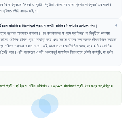
রকারি
কার্যক্রমের
'
বিধবা
ও
স্বামী
নিগৃহীতা
মহিলাদের
ভাতা
প্রদান
কার্যক্রম
'
এর
অংশ
।
শ
সুবিধাভোগীই
বয়স্ক
মহিলা
।
্যক্রম
সামাজিক
নিরাপত্তা
প্রদানে
কতটা
কার্যকর
?
তোমার
মতামত
দাও
।
4
পত্তা
প্রদানে
অত্যন্ত
কার্যকর
।
এই
কার্যক্রমের
মাধ্যমে
স্বামীহারা
বা
নিগৃহীতা
অসহায়
তাদের
মৌলিক
চাহিদা
পূরণে
সাহায্য
করে
এবং
সমাজে
তাদের
সম্মানজনক
জীবনযাপনে
সহায়তা
স্থ
নারীকে
সহায়তা
করতে
পারে
।
এই
ভাতা
তাদের
অর্থনৈতিক
অসহায়ত্ব
কমিয়ে
মানসিক
ন
তৈরি
করে
।
এটি
সরকারের
একটি
গুরুত্বপূর্ণ
সামাজিক
নিরাপত্তা
বেষ্টনী
কর্মসূচি
,
যা
দুর্বল
দেশে প্রবীণ ব্যক্তি ও নারীর অধিকার
›
Topic:
বাংলাদেশে প্রবীণদের জন্য কল্যাণমূলক