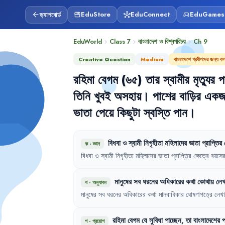
ড্যাশবোর্ড
EduStore
EduConnect
EduGames
arrow_back
storefront
hub
sports_esports
EduWorld
Class 7
বাংলাদেশ ও বিশ্বপরিচয়
Ch
9
chevron_right
chevron_right
chevron_right
Creative Question
Medium
বাংলাদেশে প্রবীণদের জন্য কল
রহিমা
বেগম
(৬৫)
তার
স্বামীর
মৃত্যুর
প
তিনি
খুবই
অসহায়
।
পাশের
বাড়ির
একজ
ভাতা
পেয়ে
কিছুটা
স্বস্তি
পান
।
বিধবা
ও
স্বামী
নিগৃহীতা
মহিলাদের
ভাতা
প্রাপ্তির
ক
·
জ্ঞান
বিধবা
ও
স্বামী
নিগৃহীতা
মহিলাদের
ভাতা
প্রাপ্তির
ক্ষেত্রে
বয়সে
মানুষের
সব
ধরনের
অধিকারের
কথা
কোথায়
লেখ
খ
·
অনুধাবন
মানুষের
সব
ধরনের
অধিকারের
কথা
মানবাধিকার
ঘোষণাপত্রে
লেখা
রহিমা
বেগম
যে
সুবিধা
পাচ্ছেন
,
তা
বাংলাদেশের
প
গ
·
প্রয়োগ