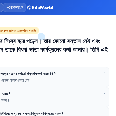
EduWorld
প্রশ্নব্যাংক
public
auto_awesome
্যাণমূলক কার্যক্রম (বেসরকারি ও সরকারি)
র
নিঃস্ব
হয়ে
পড়েন
।
তার
কোনো
সন্তান
নেই
এবং
ন
তাকে
বিধবা
ভাতা
কার্যক্রমের
কথা
জানায়
।
তিনি
এই
ক্ষেত্রে
বয়সের
কোনো
বাধ্যবাধকতা
আছে
কি
?
1
র
কোনো
বাধ্যবাধকতা
নেই
।
া
আছে
?
2
আছে
।
্রবীণদের
জন্য
কোন
কল্যাণমূলক
কার্যক্রমের
অংশ
?
3