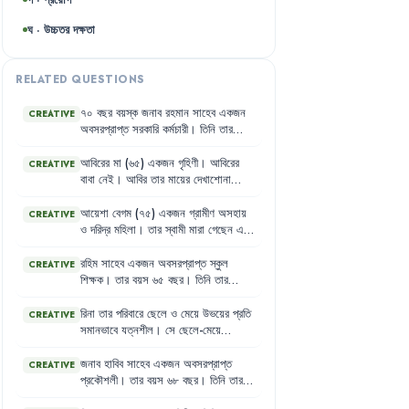
ঘ · উচ্চতর দক্ষতা
RELATED QUESTIONS
৭০
বছর
বয়স্ক
জনাব
রহমান
সাহেব
একজন
CREATIVE
অবসরপ্রাপ্ত
সরকারি
কর্মচারী
।
তিনি
তার
সন্তানদের
সাথে
থাকেন
।
তার
ছেলেমেয়েরা
কর্মজীবী
হওয়ায়
তাকে
দেখাশোনা
করার
জন্য
আবিরের
মা
(৬৫)
একজন
গৃহিণী
।
আবিরের
CREATIVE
একজন
গৃহকর্মী
রাখা
হয়েছে
।
গৃহকর্মী
তাকে
বাবা
নেই
।
আবির
তার
মায়ের
দেখাশোনা
ঠিকমতো
খাবার
দেয়
না
এবং
তার
সাথে
খারাপ
করতে
চায়
,
কিন্তু
তার
স্ত্রী
এতে
রাজি
নয়
।
ব্যবহার
করে
।
রহমান
সাহেব
মনে
মনে
কষ্ট
আবিরের
স্ত্রী
মনে
করে
বৃদ্ধ
মা
তাদের
জন্য
আয়েশা
বেগম
(৭৫)
একজন
গ্রামীণ
অসহায়
CREATIVE
পান
কিন্তু
কাউকে
কিছু
বলতে
পারেন
না
।
বোঝা
।
ও
দরিদ্র
মহিলা
।
তার
স্বামী
মারা
গেছেন
এবং
তার
কোনো
সন্তান
নেই
।
তিনি
বয়স্ক
ভাতা
পাওয়ার
জন্য
আবেদন
করেছেন
।
তার
রহিম
সাহেব
একজন
অবসরপ্রাপ্ত
স্কুল
CREATIVE
প্রতিবেশী
রিনা
বেগম
(৬২)
একজন
বিধবা
এবং
শিক্ষক
।
তার
বয়স
৬৫
বছর
।
তিনি
তার
স্বামী
নিগৃহীতা
।
তিনি
নিজেও
বয়স্ক
ভাতার
অবসরকালীন
সময়ে
গ্রামের
যুবকদের
জন্য
জন্য
আবেদন
করেছেন
।
একটি
পাঠাগার
স্থাপন
করতে
চান
এবং
সমাজ
রিনা
তার
পরিবারে
ছেলে
ও
মেয়ে
উভয়ের
প্রতি
CREATIVE
উন্নয়নমূলক
কাজে
অংশগ্রহণ
করতে
ইচ্ছুক
।
সমানভাবে
যত্নশীল
।
সে
ছেলে-মেয়ে
কিন্তু
গ্রামের
কিছু
যুবক
মনে
করে
,
বৃদ্ধ
বয়সে
উভয়কেই
ভালো
স্কুলে
লেখাপড়া
করার
সুযোগ
তার
পক্ষে
এসব
কাজ
করা
সম্ভব
নয়
।
দিয়েছে
এবং
তাদের
মতামতের
গুরুত্ব
দেয়
।
জনাব
হাবিব
সাহেব
একজন
অবসরপ্রাপ্ত
CREATIVE
তার
প্রতিবেশী
জাহিদের
পরিবারে
কিন্তু
এর
প্রকৌশলী
।
তার
বয়স
৬৮
বছর
।
তিনি
তার
উল্টো
চিত্র
দেখা
যায়
।
জাহিদ
তার
ছেলেকে
অবসরকালীন
সময়ে
নতুন
কিছু
শিখতে
চান
এবং