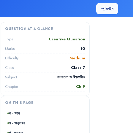
লগইন
login
QUESTION AT A GLANCE
Creative Question
Type
10
Marks
Medium
Difficulty
Class 7
Class
বাংলাদেশ ও বিশ্বপরিচয়
Subject
Ch
9
Chapter
ON THIS PAGE
ক · জ্ঞান
খ · অনুধাবন
গ · প্রয়োগ