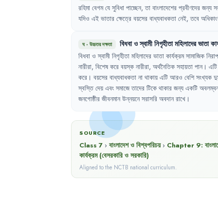
রহিমা
বেগম
যে
সুবিধা
পাচ্ছেন
,
তা
বাংলাদেশের
প্রবীণদের
জন্য
স
যদিও
এই
ভাতার
ক্ষেত্রে
বয়সের
বাধ্যবাধকতা
নেই
,
তবে
অধিকাং
বিধবা
ও
স্বামী
নিগৃহীতা
মহিলাদের
ভাতা
কার
ঘ
·
উচ্চতর দক্ষতা
বিধবা
ও
স্বামী
নিগৃহীতা
মহিলাদের
ভাতা
কার্যক্রম
সামাজিক
নিরা
নারীরা
,
বিশেষ
করে
বয়স্ক
নারীরা
,
অর্থনৈতিক
সহায়তা
পান
।
এটি
করে
।
বয়সের
বাধ্যবাধকতা
না
থাকায়
এটি
আরও
বেশি
সংখ্যক
দু
স্বস্তি
দেয়
এবং
সমাজে
তাদের
টিকে
থাকার
জন্য
একটি
অবলম্ব
জনগোষ্ঠীর
জীবনমান
উন্নয়নে
সরাসরি
অবদান
রাখে
।
SOURCE
Class 7
›
বাংলাদেশ ও বিশ্বপরিচয়
›
Chapter
9
:
বাংলা
কার্যক্রম (বেসরকারি ও সরকারি)
Aligned to the NCTB national curriculum.