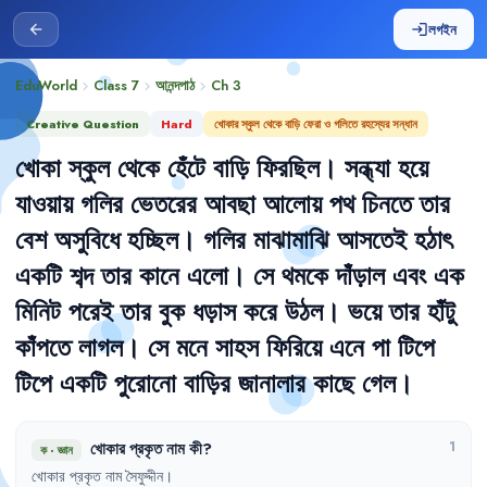
লগইন
arrow_back
login
EduWorld
Class 7
আনন্দপাঠ
Ch
3
chevron_right
chevron_right
chevron_right
Creative Question
Hard
খোকার স্কুল থেকে বাড়ি ফেরা ও গলিতে রহস্যের সন্ধান
খোকা
স্কুল
থেকে
হেঁটে
বাড়ি
ফিরছিল
।
সন্ধ্যা
হয়ে
যাওয়ায়
গলির
ভেতরের
আবছা
আলোয়
পথ
চিনতে
তার
বেশ
অসুবিধে
হচ্ছিল
।
গলির
মাঝামাঝি
আসতেই
হঠাৎ
একটি
শব্দ
তার
কানে
এলো
।
সে
থমকে
দাঁড়াল
এবং
এক
মিনিট
পরেই
তার
বুক
ধড়াস
করে
উঠল
।
ভয়ে
তার
হাঁটু
কাঁপতে
লাগল
।
সে
মনে
সাহস
ফিরিয়ে
এনে
পা
টিপে
টিপে
একটি
পুরোনো
বাড়ির
জানালার
কাছে
গেল
।
খোকার
প্রকৃত
নাম
কী
?
1
ক
·
জ্ঞান
খোকার
প্রকৃত
নাম
সৈফুদ্দীন
।