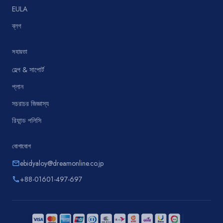
EULA
ব্লগ
সহায়তা
হেল্প & সাপোর্ট
প্লান
সচরাচর জিজ্ঞাস্য
রিফান্ড পলিসি
যোগাযোগ
ebidyaloy@dreamonline.co.jp
email
+88-01601-497-697
phone