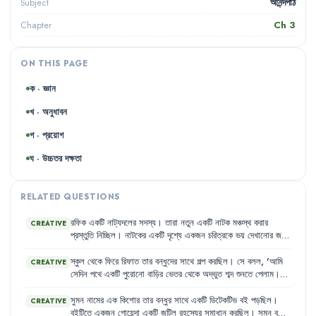
আনন্দপাঠ
Subject
Ch
3
Chapter
ON THIS PAGE
ক · জ্ঞান
খ · অনুধাবন
গ · প্রয়োগ
ঘ · উচ্চতর দক্ষতা
RELATED QUESTIONS
রফিক
একটি
নাট্যদলের
সদস্য
।
তারা
নতুন
একটি
নাটক
মঞ্চস্থ
করার
CREATIVE
প্রস্তুতি
নিচ্ছিল
।
নাটকের
একটি
দৃশ্যে
একজন
চরিত্রকে
ভয়
দেখানোর
জন্য
রিভলবার
ব্যবহার
করা
হচ্ছিল
।
পথচারী
এক
ছেলে
দূর
থেকে
এই
দৃশ্য
দেখে
এটিকে
বাস্তব
খুনের
ঘটনা
মনে
করে
দ্রুত
থানায়
খবর
দেয়
।
পুলিশ
এসে
স্কুল
থেকে
ফিরে
রিফাত
তার
বন্ধুদের
সাথে
গল্প
করছিল
।
সে
বলল
,
'
আমি
CREATIVE
দেখে
এটি
আসলে
নাটকের
মহড়া
।
সেদিন
পথে
একটি
পুরোনো
বাড়ির
ভেতর
থেকে
অদ্ভুত
শব্দ
শুনতে
পেলাম
।
মনে
হচ্ছিল
যেন
কোনো
গোপন
বৈঠক
চলছে
।
আমি
তখন
মনে
মনে
ভাবলাম
,
আমিই
হয়তো
ডিটেকটিভ
সত্যেন
ঘোষ
।
আমাকেই
এই
রহস্যের
সমাধান
সুমন
নামের
এক
কিশোর
তার
বন্ধুর
সাথে
একটি
ডিটেকটিভ
বই
পড়ছিল
।
CREATIVE
করতে
হবে
।'
বইটিতে
একজন
গোয়েন্দা
একটি
জটিল
রহস্যের
সমাধান
করছিল
।
সুমন
বইটি