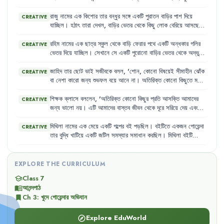
পড়তে
পড়তে
এতটাই
মগ্ন
হয়ে
গেল
যে
,
সে
নিজেকেই
সেই
গোয়েন্দা
হিসেবে
কল্পনা
করতে
শুরু
করল
।
সে
তার
বন্ধুকে
বলল
,
'
দেখিস
,
একদিন
রাজু
নামের
এক
কিশোর
তার
বন্ধুর
সঙ্গে
একটি
পুরাতন
বাড়ির
পাশ
দিয়ে
CREATIVE
আমিও
এমন
দুঃসাহসিক
অভিযানে
যাব
এবং
সব
অপরাধীকে
ধরে
ফেলব
।'
যাচ্ছিল
।
হঠাৎ
তারা
দেখল
,
বাড়ির
ভেতর
থেকে
কিছু
লোক
বেরিয়ে
আসছে
এবং
তাদের
একজন
অন্যকে
বলছে
,
'
একটুও
শব্দ
হবে
না
,
একেবারে
আধুনিক
যন্ত্র
,
সামান্য
একটু
হিস
।
তারপরেই
ব্যস
।'
রাজু
মনে
করল
,
'
এ
নিশ্চয়ই
রহিম
নামের
এক
ছাত্র
স্কুল
থেকে
বাড়ি
ফেরার
পথে
একটি
অন্ধকার
গলির
CREATIVE
কোনো
গোপন
হত্যার
পরিকল্পনা
।'
ভেতর
দিয়ে
যাচ্ছিল
।
সেখানে
সে
একটি
পুরোনো
বাড়ির
ভেতর
থেকে
অদ্ভুত
শব্দ
শুনতে
পেল
।
সে
মনে
মনে
ভাবল
,
'
এ
নিশ্চয়ই
কোনো
রহস্যময়
ঘটনা
।
আমাকেই
এর
সমাধান
করতে
হবে
।'
সে
দ্রুত
তার
মোবাইল
ফোন
বের
করে
জাহিদ
তার
ছোট
ভাই
সজীবকে
বলল
,
'
শোন
,
কোনো
বিষয়েই
সীমাহীন
ঝোঁক
CREATIVE
পুলিশকে
খবর
দেওয়ার
জন্য
প্রস্তুত
হলো
।
বা
নেশা
কারো
জন্য
শুভফল
বয়ে
আনে
না
।
অতিরিক্ত
কোনো
কিছুতে
মগ্ন
হলে
বাস্তব
জীবন
থেকে
দূরে
সরে
যেতে
হয়
।'
শিক্ষক
ক্লাসে
বললেন
,
'
অতিরিক্ত
কোনো
কিছুর
প্রতি
আসক্তি
আমাদের
CREATIVE
জন্য
ভালো
নয়
।
এটি
আমাদের
বাস্তব
জীবন
থেকে
দূরে
সরিয়ে
দেয়
এবং
অনেক
সময়
অপ্রয়োজনীয়
সমস্যা
তৈরি
করে
।
যেমন
,
একজন
ছাত্র
অতিরিক্ত
গোয়েন্দা
কাহিনি
পড়ে
বাস্তব
ঘটনাকে
ভুলভাবে
ব্যাখ্যা
করেছিল
।'
মিথিলা
নামের
এক
মেয়ে
একটি
গল্পের
বই
পড়ছিল
।
বইটিতে
একজন
গোয়েন্দা
CREATIVE
তার
বুদ্ধি
খাটিয়ে
একটি
জটিল
সমস্যার
সমাধান
করছিল
।
মিথিলা
বইটি
পড়তে
পড়তে
এতটাই
প্রভাবিত
হলো
যে
,
সে
নিজেকেই
সেই
গোয়েন্দা
হিসেবে
কল্পনা
করতে
শুরু
করল
।
সে
মনে
মনে
ভাবল
,
'
আমি
যদি
কোনো
রহস্যের
মুখোমুখি
হই
,
তাহলে
আমি
আমার
বুদ্ধিমত্তা
দিয়ে
তার
সমাধান
EXPLORE THE CURRICULUM
করব
।'
Class 7
school
আনন্দপাঠ
menu_book
Ch
3
:
খুদে গোয়েন্দার অভিযান
bookmark
Explore EduWorld
explore