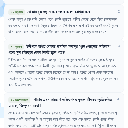
খোকার
বুক
ধড়াস
করে
ওঠার
কারণ
ব্যাখ্যা
করো
।
2
খ
·
অনুধাবন
খোকা
স্কুল
থেকে
বাড়ি
ফেরার
পথে
একটি
পুরোনো
বাড়ির
ভেতর
থেকে
কিছু
রহস্যজনক
শব্দ
শুনতে
পায়
।
সে
অতিরিক্ত
গোয়েন্দা
কাহিনি
পড়ার
কারণে
ওই
শব্দ
শুনেই
একটি
খুনের
ঘটনা
কল্পনা
করে
নেয়
,
যা
তাকে
ভীত
করে
তোলে
এবং
তার
বুক
ধড়াস
করে
ওঠে
।
উদ্দীপকে
বর্ণিত
খোকার
মানসিক
অবস্থা
'
খুদে
গোয়েন্দার
অভিযান
'
3
গ
·
প্রয়োগ
গল্পের
মূল
চরিত্রের
কোন
দিকটি
তুলে
ধরে
?
উদ্দীপকে
বর্ণিত
খোকার
মানসিক
অবস্থা
'
খুদে
গোয়েন্দার
অভিযান
'
গল্পের
মূল
চরিত্রের
অতিরিক্ত
কল্পনাপ্রবণতার
দিকটি
তুলে
ধরে
।
সে
বাস্তব
ঘটনাকে
ভুলভাবে
ব্যাখ্যা
করে
এবং
নিজেকে
গোয়েন্দা
গল্পের
চরিত্র
হিসেবে
কল্পনা
করে
।
গল্পের
খোকা
যেমন
নাটকের
মহড়াকে
খুনের
ঘটনা
ভেবেছিল
,
উদ্দীপকের
খোকাও
তেমনি
সাধারণ
শব্দকে
রহস্যজনক
মনে
করে
ভীত
হয়ে
পড়ে
।
খোকার
এমন
আচরণে
অতিকল্পনার
কুফল
কীভাবে
প্রতিফলিত
4
ঘ
·
উচ্চতর দক্ষতা
হয়েছে
,
বিশ্লেষণ
করো
।
খোকার
এমন
আচরণে
অতিকল্পনার
কুফল
সুস্পষ্টভাবে
প্রতিফলিত
হয়েছে
।
সে
সামান্য
শব্দ
শুনেই
একটি
কাল্পনিক
বিপদ
অনুমান
করে
ভীত
হয়ে
পড়ে
এবং
দ্রুত
একটি
খুনের
ঘটনা
কল্পনা
করে
নেয়
।
এটি
তার
বাস্তব
বিচারবুদ্ধিকে
আচ্ছন্ন
করে
ফেলে
।
'
খুদে
গোয়েন্দার