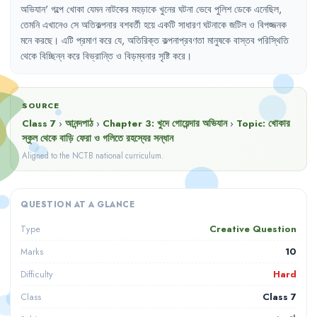
অভিযান
'
গল্পে
খোকা
যেমন
নাটকের
মহড়াকে
খুনের
ঘটনা
ভেবে
পুলিশ
ডেকে
এনেছিল
,
তেমনি
এখানেও
সে
অতিকল্পনার
বশবর্তী
হয়ে
একটি
সাধারণ
ঘটনাকে
জটিল
ও
বিপজ্জনক
মনে
করছে
।
এটি
প্রমাণ
করে
যে
,
অতিরিক্ত
কল্পনাপ্রবণতা
মানুষকে
বাস্তব
পরিস্থিতি
থেকে
বিচ্ছিন্ন
করে
বিভ্রান্তি
ও
বিড়ম্বনার
সৃষ্টি
করে
।
SOURCE
Class 7
›
আনন্দপাঠ
›
Chapter
3
:
খুদে গোয়েন্দার অভিযান
›
Topic:
খোকার
স্কুল থেকে বাড়ি ফেরা ও গলিতে রহস্যের সন্ধান
Aligned to the NCTB national curriculum.
QUESTION AT A GLANCE
Creative Question
Type
10
Marks
Hard
Difficulty
Class 7
Class