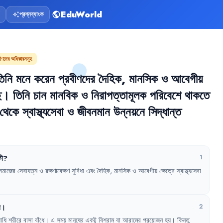
EduWorld
প্রশ্নব্যাংক
public
auto_awesome
বীণদের অধিকারসমূহ
িনি
মনে
করেন
প্রবীণদের
দৈহিক
,
মানসিক
ও
আবেগীয়
ে
।
তিনি
চান
মানবিক
ও
নিরাপত্তামূলক
পরিবেশে
থাকতে
থেকে
স্বাস্থ্যসেবা
ও
জীবনমান
উন্নয়নে
সিদ্ধান্ত
ী
?
1
সমাজের
সেবাযত্ন
ও
রক্ষণাবেক্ষণ
সুবিধা
এবং
দৈহিক
,
মানসিক
ও
আবেগীয়
ক্ষেত্রে
স্বাস্থ্যসেবা
ো
।
2
াধি
শরীরে
বাসা
বাঁধে
।
এ
সময়
মানুষের
একটু
বিশ্রাম
বা
আরামের
প্রয়োজন
হয়
।
কিন্তু