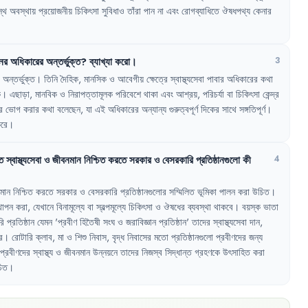
্থ
অবস্থায়
প্রয়োজনীয়
চিকিৎসা
সুবিধাও
তাঁরা
পান
না
এবং
রোগব্যাধিতে
ঔষধপথ্য
কেনার
ের
অধিকারের
অন্তর্ভুক্ত
?
ব্যাখ্যা
করো
।
3
অন্তর্ভুক্ত
।
তিনি
দৈহিক
,
মানসিক
ও
আবেগীয়
ক্ষেত্রে
স্বাস্থ্যসেবা
পাবার
অধিকারের
কথা
ক
।
এছাড়া
,
মানবিক
ও
নিরাপত্তামূলক
পরিবেশে
থাকা
এবং
আশ্রয়
,
পরিচর্যা
বা
চিকিৎসা
কেন্দ্র
র
ভোগ
করার
কথা
বলেছেন
,
যা
এই
অধিকারের
অন্যান্য
গুরুত্বপূর্ণ
দিকের
সাথে
সঙ্গতিপূর্ণ
।
রে
।
ত
স্বাস্থ্যসেবা
ও
জীবনমান
নিশ্চিত
করতে
সরকার
ও
বেসরকারি
প্রতিষ্ঠানগুলো
কী
4
মান
নিশ্চিত
করতে
সরকার
ও
বেসরকারি
প্রতিষ্ঠানগুলোর
সম্মিলিত
ভূমিকা
পালন
করা
উচিত
।
থাপন
করা
,
যেখানে
বিনামূল্যে
বা
স্বল্পমূল্যে
চিকিৎসা
ও
ঔষধের
ব্যবস্থা
থাকবে
।
বয়স্ক
ভাতা
রি
প্রতিষ্ঠান
যেমন
'
প্রবীণ
হিতৈষী
সংঘ
ও
জরাবিজ্ঞান
প্রতিষ্ঠান
'
তাদের
স্বাস্থ্যসেবা
দান
,
ে
।
রোটারি
ক্লাব
,
মা
ও
শিশু
নিবাস
,
বৃদ্ধ
নিবাসের
মতো
প্রতিষ্ঠানগুলো
প্রবীণদের
জন্য
প্রবীণদের
স্বাস্থ্য
ও
জীবনমান
উন্নয়নে
তাদের
নিজস্ব
সিদ্ধান্ত
গ্রহণকে
উৎসাহিত
করা
িত
।