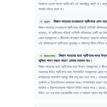
আমাদের
দেশের
অনেক
প্রবীণেরই
এই
আরামটুকু
জোটে
না
।
অসুস
সামর্থ্য
তাঁদের
থাকে
না
।
মিজান
সাহেবের
চাওয়াগুলো
প্রবীণদের
কোন
ধরন
গ
·
প্রয়োগ
মিজান
সাহেবের
চাওয়াগুলো
প্রবীণদের
পরিচর্যা
সংশ্লিষ্ট
অধিকারের
বলেছেন
,
যা
প্রবীণদের
পরিচর্যা
সংশ্লিষ্ট
অধিকারের
একটি
মূল
দি
থেকে
স্বাস্থ্যসেবা
ও
জীবনমান
উন্নয়নে
সিদ্ধান্ত
গ্রহণের
অধিকা
এই
অধিকারগুলো
প্রবীণদের
সুস্বাস্থ্য
ও
মর্যাদাপূর্ণ
জীবন
নিশ্চিত
ক
মিজান
সাহেবের
মতো
প্রবীণদের
জন্য
উন্ন
ঘ
·
উচ্চতর দক্ষতা
ভূমিকা
পালন
করতে
পারে
?
তোমার
মতামত
দাও
।
মিজান
সাহেবের
মতো
প্রবীণদের
জন্য
উন্নত
স্বাস্থ্যসেবা
ও
জীবন
সরকারের
উচিত
প্রবীণদের
জন্য
বিশেষায়িত
স্বাস্থ্যসেবা
কেন্দ্র
স্
কার্যক্রমের
পাশাপাশি
স্বাস্থ্য
বীমা
চালু
করা
যেতে
পারে
।
বেসরকা
পুনর্বাসন
ও
চিত্তবিনোদন
কার্যক্রম
আরও
সম্প্রসারিত
করতে
পার
মানবিক
ও
নিরাপত্তামূলক
পরিবেশ
নিশ্চিত
করতে
পারে
।
এছাড়া
,
উচিত
এবং
এর
জন্য
প্রয়োজনীয়
তথ্য
ও
সহায়তা
প্রদান
করা
উচ