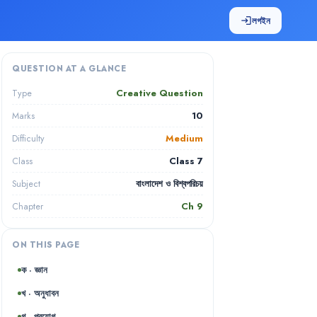
লগইন
login
QUESTION AT A GLANCE
Creative Question
Type
10
Marks
Medium
Difficulty
Class 7
Class
বাংলাদেশ ও বিশ্বপরিচয়
Subject
Ch
9
Chapter
ON THIS PAGE
ক · জ্ঞান
খ · অনুধাবন
গ · প্রয়োগ