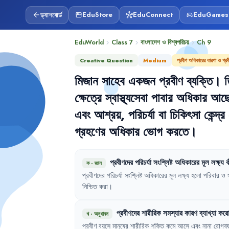
ড্যাশবোর্ড
EduStore
EduConnect
EduGames
arrow_back
storefront
hub
sports_esports
EduWorld
Class 7
বাংলাদেশ ও বিশ্বপরিচয়
Ch
9
chevron_right
chevron_right
chevron_right
Creative Question
Medium
প্রবীণ অধিকারের ধারণা ও প্র
মিজান
সাহেব
একজন
প্রবীণ
ব্যক্তি
।
ত
ক্ষেত্রে
স্বাস্থ্যসেবা
পাবার
অধিকার
আছ
এবং
আশ্রয়
,
পরিচর্যা
বা
চিকিৎসা
কেন্দ্র
গ্রহণের
অধিকার
ভোগ
করতে
।
প্রবীণদের
পরিচর্যা
সংশ্লিষ্ট
অধিকারের
মূল
লক্ষ্য
ক
ক
·
জ্ঞান
প্রবীণদের
পরিচর্যা
সংশ্লিষ্ট
অধিকারের
মূল
লক্ষ্য
হলো
পরিবার
ও
নিশ্চিত
করা
।
প্রবীণদের
শারীরিক
সমস্যার
কারণ
ব্যাখ্যা
কর
খ
·
অনুধাবন
প্রবীণ
বয়সে
মানুষের
শারীরিক
শক্তি
কমে
আসে
এবং
নানা
রোগব্য