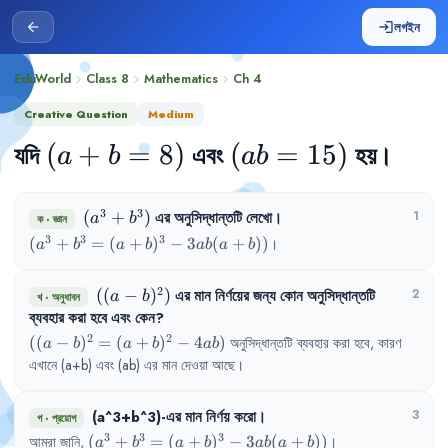
লগইন
arrow_back
login
EduWorld
Class 8
Mathematics
Ch
4
chevron_right
chevron_right
chevron_right
Creative Question
Medium
যদি
(a+b=8)
(
+
=
8
)
এবং
(ab=15)
(
=
15
)
হয়
।
a
b
ab
3
3
(a^{3}+b^{3})
(
+
)
এর
অনুসিদ্ধান্তটি
লেখো
।
1
a
b
ক
·
জ্ঞান
3
3
3
(a^{3}+b^{3}=
(
+
=
(
+
)
−
3
(
+
))
।
a
b
a
b
ab
a
b
(a+b)^{3}-3ab(a+b))
2
((a-
((
−
)
)
এর
মান
নির্ণয়ের
জন্য
কোন
অনুসিদ্ধান্তটি
2
a
b
খ
·
অনুধাবন
b)^{2})
ব্যবহার
করা
হবে
এবং
কেন
?
2
2
((a-
((
−
)
=
(
+
)
−
4
)
অনুসিদ্ধান্তটি
ব্যবহার
করা
হবে
,
কারণ
a
b
a
b
ab
b)^{2}= 
এখানে
(a+b) 
এবং
(ab) 
এর
মান
দেওয়া
আছে
।
(a+b)^{2}- 
4ab)
(a^3+b^3)-এর
মান
নির্ণয়
করো
।
3
গ
·
প্রয়োগ
3
3
3
(a^{3}+b^{3}=
আমরা
জানি
,
(
+
=
(
+
)
−
3
(
+
))
।
a
b
a
b
ab
a
b