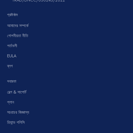
TRAD/DNCC/030243/2022
প্রতিষ্ঠান
আমাদের সম্পর্কে
গোপনীয়তা নীতি
শর্তাবলী
EULA
ব্লগ
সহায়তা
হেল্প & সাপোর্ট
প্লান
সচরাচর জিজ্ঞাস্য
রিফান্ড পলিসি