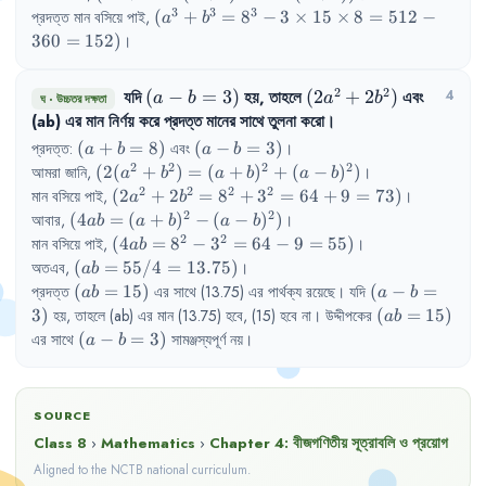
(a+b)^{3}-3ab(a+b))
3
3
3
(a^{3}+b^{3}= 
প্রদত্ত
মান
বসিয়ে
পাই
,
(
+
=
8
−
3
×
15
×
8
=
512
−
a
b
8^{3}- 3 \times 
360
=
152
)
।
15 \times 8 = 
512 - 360 = 152)
2
2
যদি
(a-
(
−
=
3
)
হয়
,
তাহলে
(2a^{2}+2b^{2})
(
2
+
2
)
এবং
4
a
b
a
b
ঘ
·
উচ্চতর দক্ষতা
b=3)
(ab)
এর
মান
নির্ণয়
করে
প্রদত্ত
মানের
সাথে
তুলনা
করো
।
(a+b=8)
(a-
প্রদত্ত
:
(
+
=
8
)
এবং
(
−
=
3
)
।
a
b
a
b
b=3)
2
2
2
2
(2(a^{2}+b^{2}) 
আমরা
জানি
,
(
2
(
+
)
=
(
+
)
+
(
−
)
)
।
a
b
a
b
a
b
= (a+b)^{2}+ 
2
2
2
2
(2a^{2}+2b^{2}= 
মান
বসিয়ে
পাই
,
(
2
+
2
=
8
+
3
=
64
+
9
=
73
)
।
a
b
(a-b)^{2})
8^{2}+ 3^{2}= 64 
2
2
(4ab = 
আবার
,
(
4
=
(
+
)
−
(
−
)
)
।
ab
a
b
a
b
+ 9 = 73)
(a+b)^{2}- 
2
2
(4ab = 
মান
বসিয়ে
পাই
,
(
4
=
8
−
3
=
64
−
9
=
55
)
।
ab
(a-b)^{2})
8^{2}- 
(ab = 
অতএব
,
(
=
55/4
=
13.75
)
।
ab
3^{2}= 
55/4 
(ab=15)
(a-
প্রদত্ত
(
=
15
)
এর
সাথে
(13.75) 
এর
পার্থক্য
রয়েছে
।
যদি
(
−
=
ab
a
b
64 - 9 = 
= 
b=3)
(ab=15)
3
)
হয়
,
তাহলে
(ab) 
এর
মান
(13.75) 
হবে
,
(15) 
হবে
না
।
উদ্দীপকের
(
=
15
)
ab
55)
13.75)
(a-
এর
সাথে
(
−
=
3
)
সামঞ্জস্যপূর্ণ
নয়
।
a
b
b=3)
SOURCE
Class 8
›
Mathematics
›
Chapter
4
:
বীজগণিতীয় সূত্রাবলি ও প্রয়োগ
Aligned to the NCTB national curriculum.