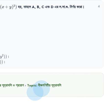
3
(
+
)
)
হয়
,
তাহলে
A
,
B
,
C
এবং
D
এর
ল.সা.গু.
নির্ণয়
করো
।
4
x
y
^{3})
2
))
।
y
))
।
 সূত্রাবলি ও প্রয়োগ
›
Topic:
বীজগণিতীয় সূত্রাবলি