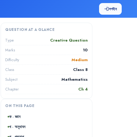
লগইন
login
QUESTION AT A GLANCE
Creative Question
Type
10
Marks
Medium
Difficulty
Class 8
Class
Mathematics
Subject
Ch
4
Chapter
ON THIS PAGE
ক · জ্ঞান
খ · অনুধাবন
গ · প্রয়োগ