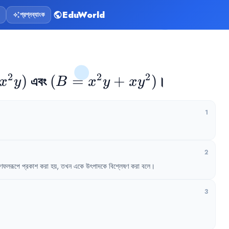
EduWorld
প্রশ্নব্যাংক
public
auto_awesome
2
2
2
)
এবং
(B = 
(
=
+
)
।
x
y
B
x
y
x
y
2}y)
x^{2}y+xy^{2})
1
2
ুণফলরূপে
প্রকাশ
করা
হয়
,
তখন
একে
উৎপাদকে
বিশ্লেষণ
করা
বলে
।
3