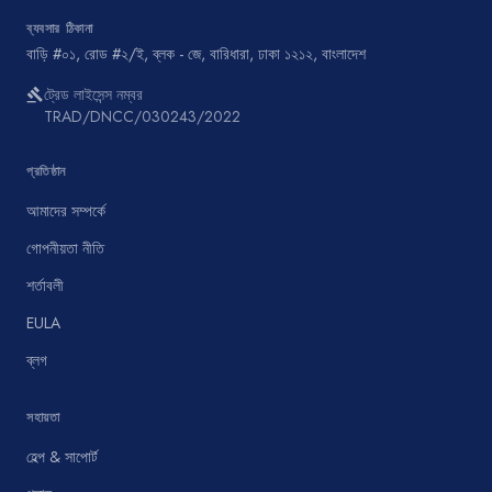
ব্যবসার ঠিকানা
বাড়ি #০১, রোড #২/ই, ব্লক - জে, বারিধারা, ঢাকা ১২১২, বাংলাদেশ
ট্রেড লাইসেন্স নম্বর
gavel
TRAD/DNCC/030243/2022
প্রতিষ্ঠান
আমাদের সম্পর্কে
গোপনীয়তা নীতি
শর্তাবলী
EULA
ব্লগ
সহায়তা
হেল্প & সাপোর্ট