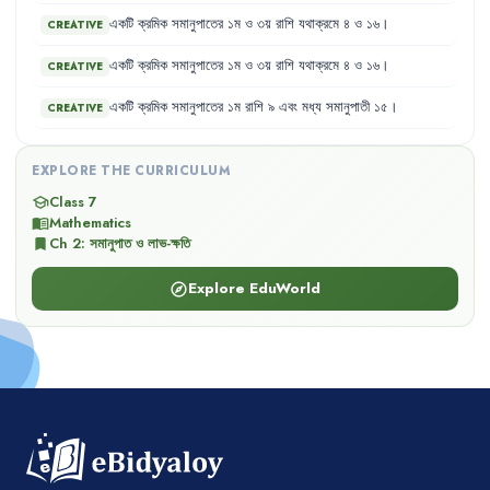
একটি
ক্রমিক
সমানুপাতের
১ম
ও
৩য়
রাশি
যথাক্রমে
৪
ও
১৬
।
CREATIVE
একটি
ক্রমিক
সমানুপাতের
১ম
ও
৩য়
রাশি
যথাক্রমে
৪
ও
১৬
।
CREATIVE
একটি
ক্রমিক
সমানুপাতের
১ম
রাশি
৯
এবং
মধ্য
সমানুপাতী
১৫
।
CREATIVE
EXPLORE THE CURRICULUM
Class 7
school
Mathematics
menu_book
Ch
2
:
সমানুপাত ও লাভ-ক্ষতি
bookmark
Explore EduWorld
explore