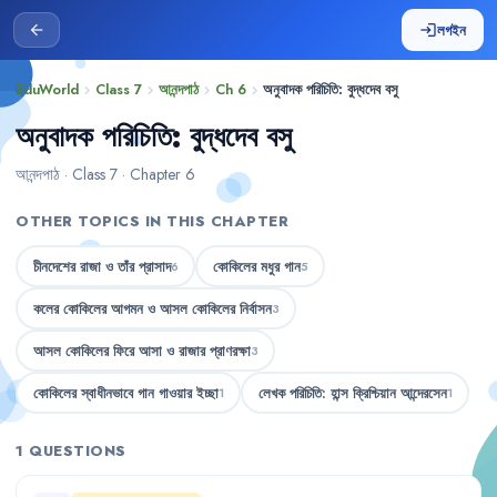
লগইন
arrow_back
login
EduWorld
Class 7
আনন্দপাঠ
Ch 6
অনুবাদক পরিচিতি: বুদ্ধদেব বসু
chevron_right
chevron_right
chevron_right
chevron_right
অনুবাদক পরিচিতি: বুদ্ধদেব বসু
আনন্দপাঠ · Class 7 · Chapter 6
OTHER TOPICS IN THIS CHAPTER
চীনদেশের রাজা ও তাঁর প্রাসাদ
কোকিলের মধুর গান
6
5
কলের কোকিলের আগমন ও আসল কোকিলের নির্বাসন
3
আসল কোকিলের ফিরে আসা ও রাজার প্রাণরক্ষা
3
কোকিলের স্বাধীনভাবে গান গাওয়ার ইচ্ছা
লেখক পরিচিতি: হান্স ক্রিশ্চিয়ান আন্দেরসেন
1
1
1 QUESTIONS