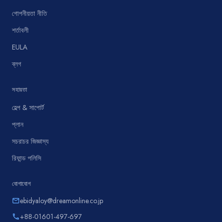
গোপনীয়তা নীতি
শর্তাবলী
EULA
ব্লগ
সহায়তা
হেল্প & সাপোর্ট
প্লান
সচরাচর জিজ্ঞাস্য
রিফান্ড পলিসি
যোগাযোগ
ebidyaloy@dreamonline.co.jp
email
+88-01601-497-697
phone