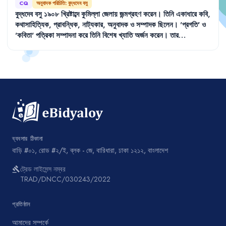
CQ
অনুবাদক পরিচিতি: বুদ্ধদেব বসু
বুদ্ধদেব
বসু
১৯০৮
খ্রিষ্টাব্দে
কুমিল্লা
জেলায়
জন্মগ্রহণ
করেন
।
তিনি
একাধারে
কবি
,
কথাসাহিত্যিক
,
প্রাবন্ধিক
,
নাট্যকার
,
অনুবাদক
ও
সম্পাদক
ছিলেন
।
'
প্রগতি
'
ও
'
কবিতা
'
পত্রিকা
সম্পাদনা
করে
তিনি
বিশেষ
খ্যাতি
অর্জন
করেন
।
তার
উল্লেখযোগ্য
কাব্যগ্রন্থগুলোর
মধ্যে
রয়েছে-
'
বন্দীর
বন্দনা
',
'
কঙ্কাবতী
'।
উপন্যাসগুলোর
মধ্যে
আছে-
'
তিথিডোর
',
'
নির্জন
স্বাক্ষর
',
'
রাত
ভ'রে
বৃষ্টি
'।
মহাকবি
কালিদাসের
'
মেঘদূত
'
তার
অনুবাদ-গ্রন্থ
।
বুদ্ধদেব
বসু
১৯৭৪
খ্রিষ্টাব্দে
কলকাতায়
মৃত্যুবরণ
করেন
।
ব্যবসার ঠিকানা
বাড়ি #০১, রোড #২/ই, ব্লক - জে, বারিধারা, ঢাকা ১২১২, বাংলাদেশ
ট্রেড লাইসেন্স নম্বর
gavel
TRAD/DNCC/030243/2022
প্রতিষ্ঠান
আমাদের সম্পর্কে