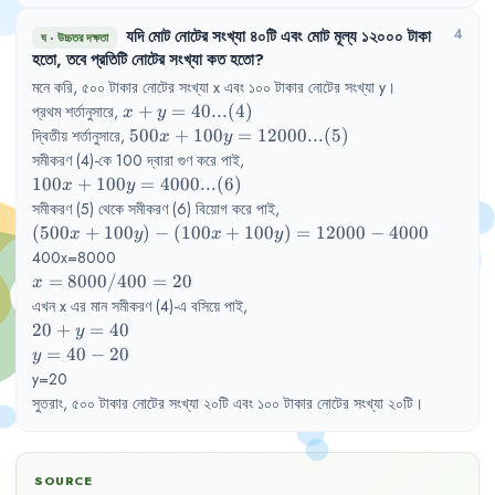
যদি
মোট
নোটের
সংখ্যা
৪০টি
এবং
মোট
মূল্য
১২০০০
টাকা
4
ঘ
·
উচ্চতর দক্ষতা
হতো
,
তবে
প্রতিটি
নোটের
সংখ্যা
কত
হতো
?
মনে
করি
,
৫০০
টাকার
নোটের
সংখ্যা
x 
এবং
১০০
টাকার
নোটের
সংখ্যা
y
।
x+y=40  
প্রথম
শর্তানুসারে
,
+
=
40...
(
4
)
x
y
...(4)
500x+100y=12000  
দ্বিতীয়
শর্তানুসারে
,
500
+
100
=
12000...
(
5
)
x
y
...(5)
সমীকরণ
(4)-কে
100 
দ্বারা
গুণ
করে
পাই
,
100x+100y=4000  
100
+
100
=
4000...
(
6
)
x
y
...(6)
সমীকরণ
(5) 
থেকে
সমীকরণ
(6) 
বিয়োগ
করে
পাই
,
(500x+100y)-
(
500
+
100
)
−
(
100
+
100
)
=
12000
−
4000
x
y
x
y
(100x+100y)=12000-
400x=8000
4000
x=8000/400 
=
8000/400
=
20
x
= 20
এখন
x 
এর
মান
সমীকরণ
(4)-এ
বসিয়ে
পাই
,
20+y=40
20
+
=
40
y
y=40-
=
40
−
20
y
20
y=20
সুতরাং
,
৫০০
টাকার
নোটের
সংখ্যা
২০টি
এবং
১০০
টাকার
নোটের
সংখ্যা
২০টি
।
SOURCE