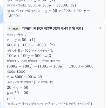
প্রথম
শর্তানুসারে
,
+
=
50...
(
1
)
x
y
...(1)
500x+100y=13000  
দ্বিতীয়
শর্তানুসারে
,
500
+
100
=
13000...
(
2
)
x
y
...(2)
x+y=50
500x+100y=13000
সুতরাং
,
সমীকরণ
জোট
হলো
:
+
=
50
এবং
500
+
100
=
x
y
x
y
13000
।
অপনয়ন
পদ্ধতিতে
প্রতিটি
নোটের
সংখ্যা
নির্ণয়
করো
।
3
গ
·
প্রয়োগ
প্রদত্ত
সমীকরণ
:
x+y=50        
+
=
50...
(
1
)
x
y
...(1)
500x+100y=13000  
500
+
100
=
13000...
(
2
)
x
y
...(2)
সমীকরণ
(1)-কে
100 
দ্বারা
গুণ
করে
পাই
,
100x+100y=5000  
100
+
100
=
5000...
(
3
)
x
y
...(3)
সমীকরণ
(2) 
থেকে
সমীকরণ
(3) 
বিয়োগ
করে
পাই
,
(500x+100y)-
(
500
+
100
)
−
(
100
+
100
)
=
13000
−
5000
x
y
x
y
(100x+100y)=13000-
400x=8000
5000
x=8000/400 
=
8000/400
=
20
x
= 20
এখন
x 
এর
মান
সমীকরণ
(1)-এ
বসিয়ে
পাই
,
20+y=50
20
+
=
50
y
y=50-
=
50
−
20
y
20
y=30
সুতরাং
,
৫০০
টাকার
নোটের
সংখ্যা
২০টি
এবং
১০০
টাকার
নোটের
সংখ্যা
৩০টি
।