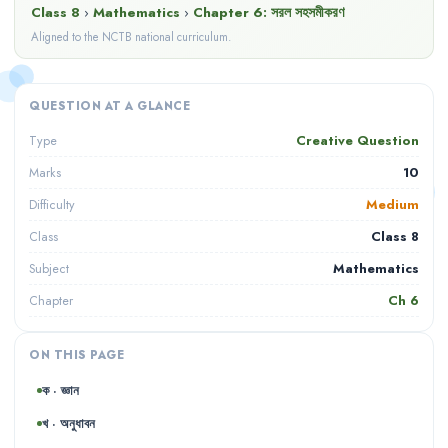
Class 8
›
Mathematics
›
Chapter
6
:
সরল সহসমীকরণ
Aligned to the NCTB national curriculum.
QUESTION AT A GLANCE
Creative Question
Type
10
Marks
Medium
Difficulty
Class 8
Class
Mathematics
Subject
Ch
6
Chapter
ON THIS PAGE
ক · জ্ঞান
খ · অনুধাবন