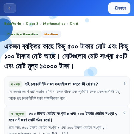
লগইন
arrow_back
login
EduWorld
Class 8
Mathematics
Ch
6
chevron_right
chevron_right
chevron_right
Creative Question
Medium
একজন
ব্যক্তির
কাছে
কিছু
৫০০
টাকার
নোট
এবং
কিছু
১০০
টাকার
নোট
আছে
।
নোটগুলোর
মোট
সংখ্যা
৫০টি
এবং
মোট
মূল্য
১৩০০০
টাকা
।
দুই
চলকবিশিষ্ট
সরল
সহসমীকরণ
বলতে
কী
বোঝায়
?
1
ক
·
জ্ঞান
যে
সহসমীকরণে
দুটি
অজানা
রাশি
বা
চলক
থাকে
এবং
প্রতিটি
চলক
একঘাতবিশিষ্ট
হয়
,
তাকে
দুই
চলকবিশিষ্ট
সরল
সহসমীকরণ
বলে
।
৫০০
টাকার
নোটের
সংখ্যা
x
এবং
১০০
টাকার
নোটের
সংখ্যা
y
2
খ
·
অনুধাবন
ধরে
সমীকরণ
জোট
গঠন
করো
।
মনে
করি
,
৫০০
টাকার
নোটের
সংখ্যা
x 
এবং
১০০
টাকার
নোটের
সংখ্যা
y
।
x+y=50  